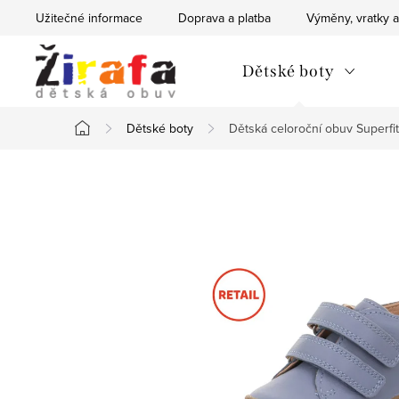
Přejít
Užitečné informace
Doprava a platba
Výměny, vratky a
na
obsah
Dětské boty
Dětské boty
Dětská celoroční obuv Super
Domů