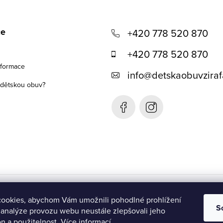
ce
+420 778 520 870
+420 778 520 870
nformace
info
@
detskaobuvziraf
t dětskou obuv?
Detská obuv Žirafa- SK
ookies, abychom Vám umožnili pohodlné prohlížení
S
 analýze provozu webu neustále zlepšovali jeho
n a použitelnost.
Více informací