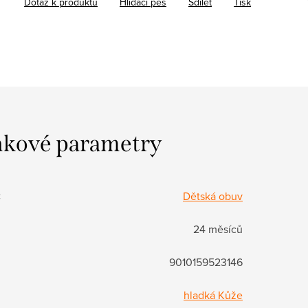
Dotaz k produktu
Hlídací pes
Sdílet
Tisk
kové parametry
:
Dětská obuv
24 měsíců
9010159523146
hladká Kůže