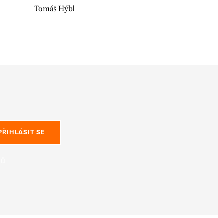
Tomáš Hýbl
PŘIHLÁSIT SE
jů