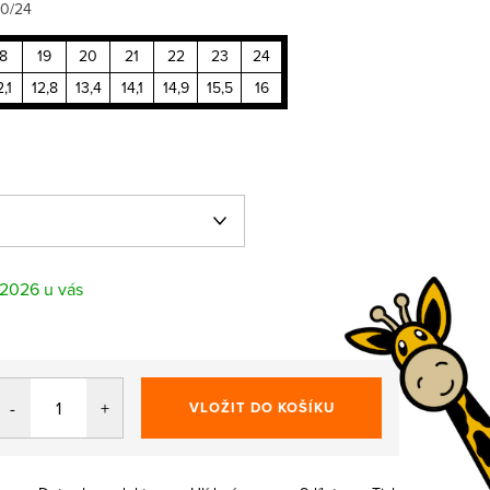
10/24
18
19
20
21
22
23
24
2,1
12,8
13,4
14,1
14,9
15,5
16
.2026
VLOŽIT DO KOŠÍKU