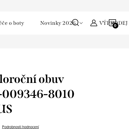
Podmínky ochrany osobních údajů
Žirafa klub
Kontakty
NÁKU
éče o boty
Novinky 2026
VÝPRODEJ
KOŠÍ
loroční obuv
 1-009346-8010
US
Podrobnosti hodnocení