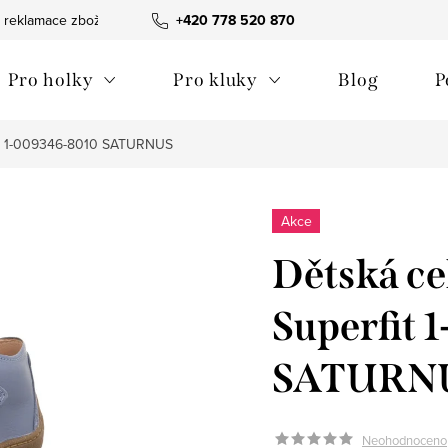
 reklamace zboží
Obchodní podmínky
+420 778 520 870
Reklamační pořádek
Pro holky
Pro kluky
Blog
P
fit 1-009346-8010 SATURNUS
Akce
Dětská ce
Superfit
SATURN
Neohodnoceno