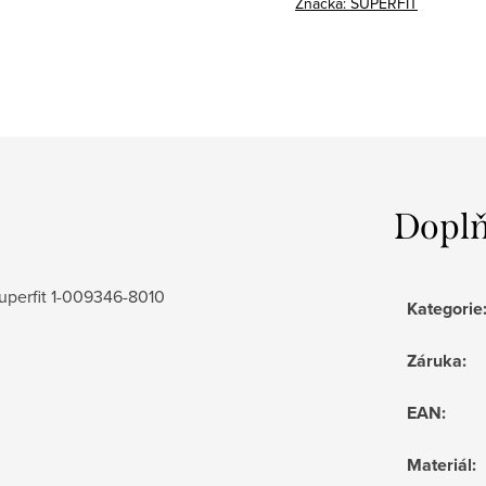
Značka:
SUPERFIT
Doplň
uperfit 1-009346-8010
Kategorie
Záruka
:
EAN
:
Materiál
: