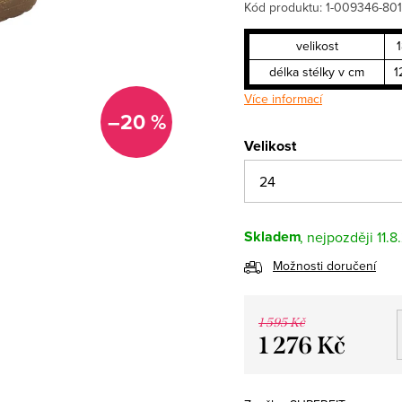
Kód produktu:
1-009346-80
velikost
délka stélky v cm
1
Více informací
–20 %
Velikost
Skladem
11.8
Možnosti doručení
1 595 Kč
1 276 Kč
Měrná
cena: