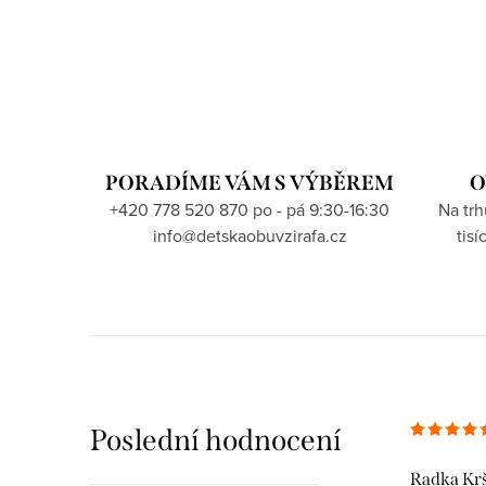
PORADÍME VÁM S VÝBĚREM
O
+420 778 520 870 po - pá 9:30-16:30
Na tr
info@detskaobuvzirafa.cz
tis
Poslední hodnocení
Radka Kr