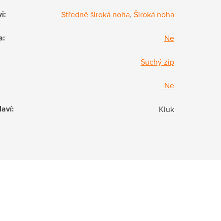
vi
:
Středně široká noha
,
Široká noha
a
:
Ne
Suchý zip
Ne
laví
:
Kluk