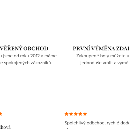
VĚŘENÝ OBCHOD
PRVNÍ VÝMĚNA ZD
hu jsme od roku 2012 a máme
Zakoupené boty můžete u
íce spokojených zákazníků.
jednoduše vrátit a vymě
Spolehlivý odbchod, rychlé dodá
šková