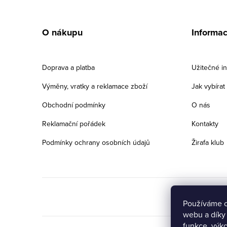
Z
á
O nákupu
Informa
p
a
Doprava a platba
Užitečné i
t
Výměny, vratky a reklamace zboží
Jak vybíra
í
Obchodní podmínky
O nás
Reklamační pořádek
Kontakty
Podmínky ochrany osobních údajů
Žirafa klub
Používáme c
webu a díky
funkce, výko