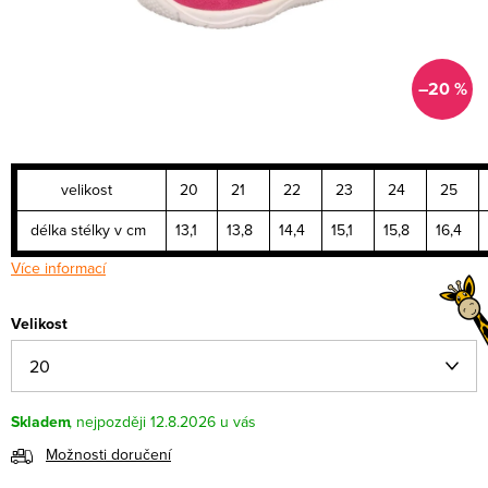
–20 %
velikost
20
21
22
23
24
25
délka stélky v cm
13,1
13,8
14,4
15,1
15,8
16,4
1
Více informací
Velikost
Skladem
12.8.2026
Možnosti doručení