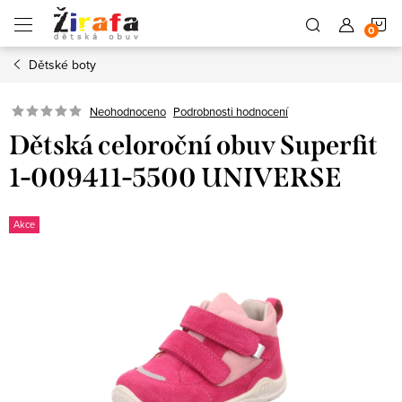
Přejít
N
na
obsah
Dětské boty
K
Neohodnoceno
Podrobnosti hodnocení
Dětská celoroční obuv Superfit
1-009411-5500 UNIVERSE
Akce