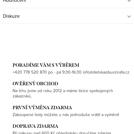
Hodnocení
Diskuze
PORADÍME VÁM S VÝBĚREM
+420 778 520 870 po - pá 9:30-16:30 info@detskaobuvzirafa.cz
OVĚŘENÝ OBCHOD
Na trhu jsme od roku 2012 a máme tisíce spokojených
zákazníků.
PRVNÍ VÝMĚNA ZDARMA
Zakoupené boty můžete u nás jednoduše vrátit a vyměnit
DOPRAVA ZDARMA
Pří nákupu nad 600 Kč objednávku doručíme zdarma