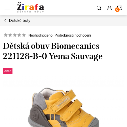
Přejít
N
na
obsah
Dětské boty
K
Neohodnoceno
Podrobnosti hodnocení
Dětská obuv Biomecanics
221128-B-0 Yema Sauvage
Akce