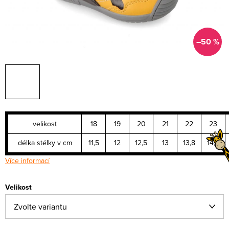
–50 %
velikost
18
19
20
21
22
23
délka stélky v cm
11,5
12
12,5
13
13,8
14,4
Více informací
Velikost