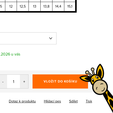
,5
12
12,5
13
13,8
14,4
15,1
8.2026
VLOŽIT DO KOŠÍKU
Dotaz k produktu
Hlídací pes
Sdílet
Tisk