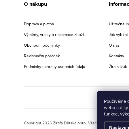
á
O nákupu
Informa
p
a
Doprava a platba
Užitečné i
t
Výměny, vratky a reklamace zboží
Jak vybíra
í
Obchodní podmínky
O nás
Reklamační pořádek
Kontakty
Podmínky ochrany osobních údajů
Žirafa klub
Používáme c
webu a díky
Přejete si získat
funkce, výko
slevu 5% na první
ANO
NE
Copyright 2026
Žirafa Dětská obuv
. Všechna práva vyhraz
nákup?
Nastaven