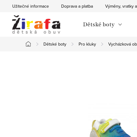
Přejít
Užitečné informace
Doprava a platba
Výměny, vratky a
na
obsah
Dětské boty
Dětské boty
Pro kluky
Vycházková o
Domů