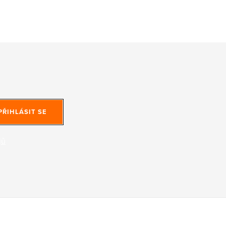
PŘIHLÁSIT SE
jů