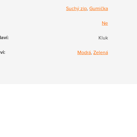
Suchý zip
,
Gumička
Ne
laví
:
Kluk
vi
:
Modrá
,
Zelená