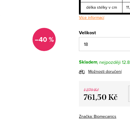
délka stélky v cm
11
Více informací
Velikost
–40 %
Skladem
12.
Možnosti doručení
1 270 Kč
761,50 Kč
Měrná
cena:
Značka:
Biomecanics