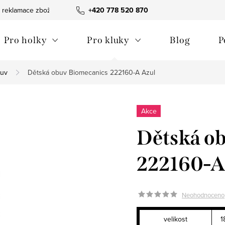
 reklamace zboží
Obchodní podmínky
+420 778 520 870
Reklamační pořádek
Pro holky
Pro kluky
Blog
P
buv
Dětská obuv Biomecanics 222160-A Azul
Akce
Dětská o
222160-A
Neohodnoceno
velikost
1