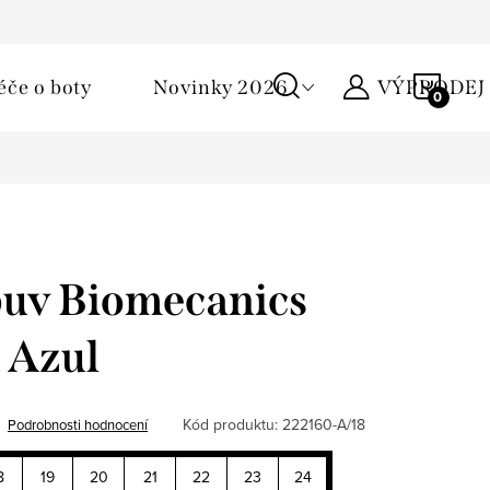
Podmínky ochrany osobních údajů
Žirafa klub
Kontakty
NÁKU
éče o boty
Novinky 2026
VÝPRODEJ
KOŠÍ
buv Biomecanics
 Azul
Kód produktu:
222160-A/18
Podrobnosti hodnocení
8
19
20
21
22
23
24