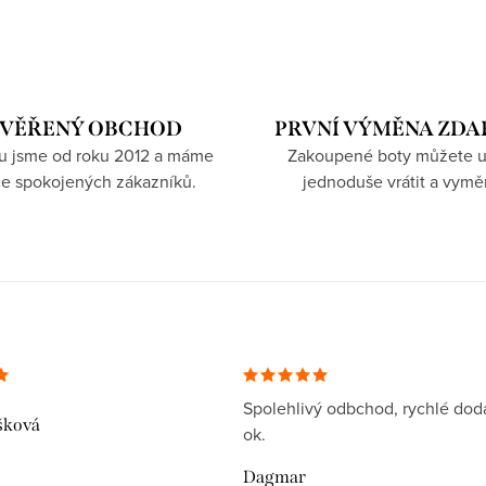
VĚŘENÝ OBCHOD
PRVNÍ VÝMĚNA ZD
hu jsme od roku 2012 a máme
Zakoupené boty můžete u
íce spokojených zákazníků.
jednoduše vrátit a vymě
Spolehlivý odbchod, rychlé dodá
šková
ok.
Dagmar