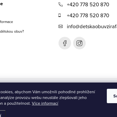
ce
+420 778 520 870
+420 778 520 870
nformace
info
@
detskaobuvziraf
t dětskou obuv?
Detská obuv Žirafa- SK
ookies, abychom Vám umožnili pohodlné prohlížení
S
 analýze provozu webu neustále zlepšovali jeho
n a použitelnost.
Více informací
ena.
Upravit nastavení cookies
í