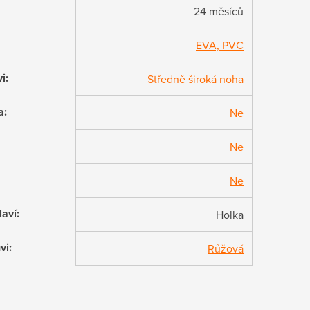
24 měsíců
EVA, PVC
vi
:
Středně široká noha
a
:
Ne
Ne
Ne
laví
:
Holka
vi
:
Růžová