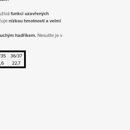
yužívá
funkci uzavřených
ačuje
nízkou hmotností a velmi
t suchým hadříkem.
Nesušte je v
/35
36/37
,6
22,7