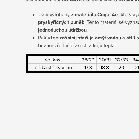
Jsou vyrobeny
z materiálu Coqui Air
, který v
pryskyřičných buněk
. Tento materiál se vyzn
jednoduchou údržbou.
Pokud
se zašpiní, stačí je omýt vodou a otří
bezprostřední blízkosti zdrojů tepla!
velikost
28/29
30/31
32/33
34
délka stélky v cm
17,3
18,8
20
21