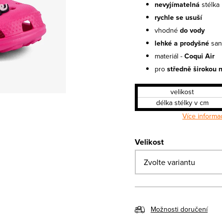
nevyjímatelná
stélka
rychle se usuší
vhodné
do vody
lehké a prodyšné
san
materiál -
Coqui Air
pro
středně širokou 
velikost
délka stélky v cm
Více informa
Velikost
Možnosti doručení