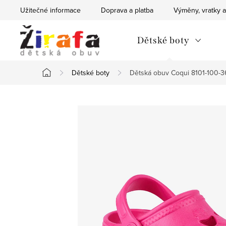
Přejít
Užitečné informace
Doprava a platba
Výměny, vratky a
na
obsah
Dětské boty
Dětské boty
Dětská obuv Coqui 8101-100-36
Domů