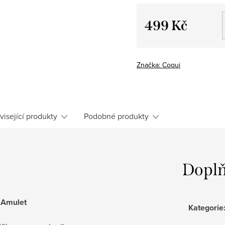
499 Kč
Měrná
cena:
Značka:
Coqui
visející produkty
Podobné produkty
Doplň
 Amulet
Kategorie