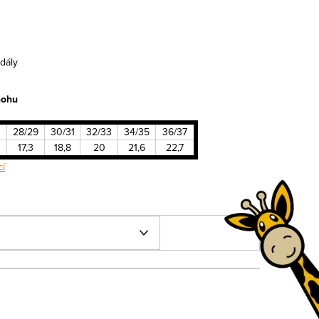
dály
nohu
28/29
30/31
32/33
34/35
36/37
17,3
18,8
20
21,6
22,7
cí