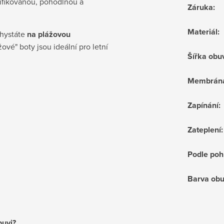
tifikovanou, pohodlnou a
Záruka
:
Materiál
:
chystáte
na plážovou
žové" boty jsou ideální pro letní
Šířka obu
Membrán
Zapínání
:
Zateplení
:
Podle poh
Barva obu
buvi?