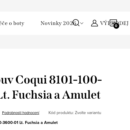
Podmínky ochrany osobních údajů
Žirafa klub
Kontakty
NÁKU
éče o boty
Novinky 2026
VÝPRODEJ
KOŠÍ
uv Coqui 8101-100-
t. Fuchsia a Amulet
Kód produktu:
Zvolte variantu
Podrobnosti hodnocení
0-3600-01 Lt. Fuchsia a Amulet