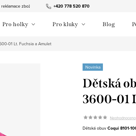
 reklamace zboží
Obchodní podmínky
+420 778 520 870
Reklamační pořádek
Pro holky
Pro kluky
Blog
P
00-01 Lt. Fuchsia a Amulet
Novinka
Dětská ob
3600-01 L
Neohodnoceno
Dětská obuv
Coqui 8101-10