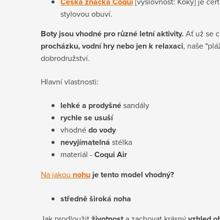
Česká značka Coqui
[výslovnost: Koky] je cer
stylovou obuví.
Boty jsou vhodné pro různé letní aktivity.
Ať už se 
procházku, vodní hry nebo jen k relaxaci
, naše "plá
dobrodružství.
Hlavní vlastnosti:
lehké a prodyšné
sandály
rychle se usuší
vhodné
do vody
nevyjímatelná
stélka
materiál -
Coqui Air
Na jakou
nohu
je tento model vhodný?
středně široká noha
Jak prodloužit
životnost
a zachovat krásný
vzhled o