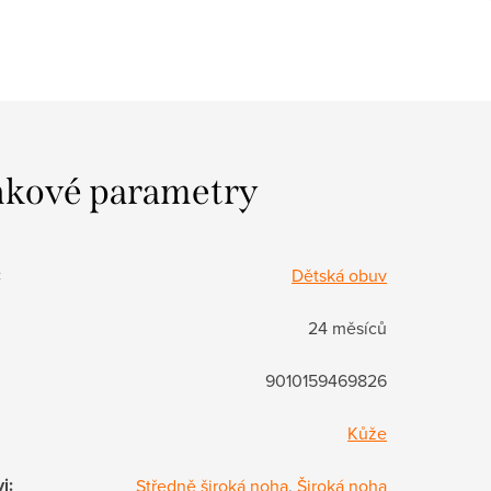
kové parametry
:
Dětská obuv
24 měsíců
9010159469826
Kůže
vi
:
Středně široká noha
,
Široká noha