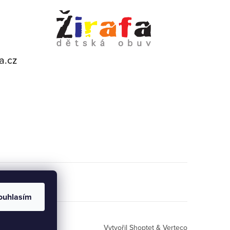
a.cz
ouhlasím
Vytvořil Shoptet
& Verteco