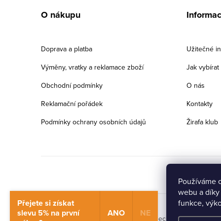
á
O nákupu
Informa
p
a
Doprava a platba
Užitečné i
t
Výměny, vratky a reklamace zboží
Jak vybíra
í
Obchodní podmínky
O nás
Reklamační pořádek
Kontakty
Podmínky ochrany osobních údajů
Žirafa klub
Používáme c
webu a díky
Přejete si získat
funkce, výko
slevu 5% na první
ANO
NE
Copyright 2026
Žirafa Dětská obuv
. Všechna práva vyhraz