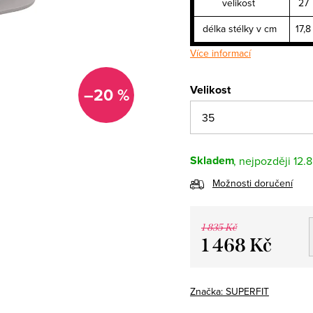
velikost
27
délka stélky v cm
17,8
Více informací
Velikost
–20 %
Skladem
12.
Možnosti doručení
1 835 Kč
1 468 Kč
Měrná
cena:
Značka:
SUPERFIT