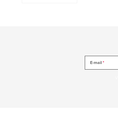
E-mail
V
Z