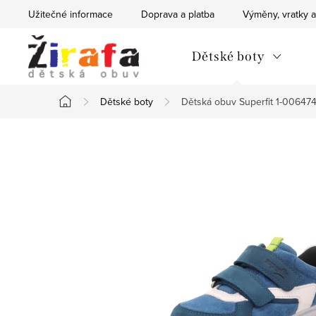
Přejít
Užitečné informace
Doprava a platba
Výměny, vratky a
na
obsah
Dětské boty
Dětské boty
Dětská obuv Superfit 1-006
Domů