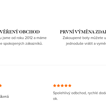
VĚŘENÝ OBCHOD
PRVNÍ VÝMĚNA ZD
hu jsme od roku 2012 a máme
Zakoupené boty můžete u
íce spokojených zákazníků.
jednoduše vrátit a vymě
Spolehlivý odbchod, rychlé dodá
šková
ok.