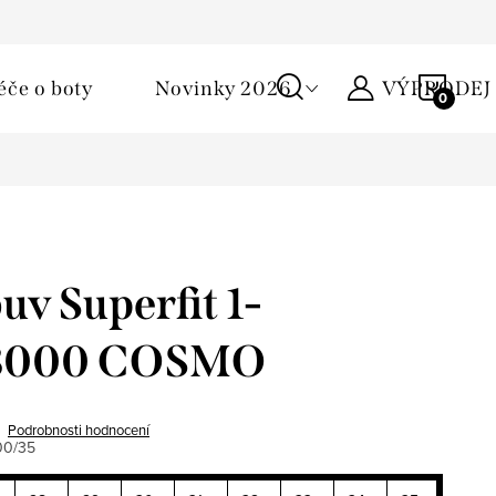
Podmínky ochrany osobních údajů
Žirafa klub
Kontakty
NÁKU
éče o boty
Novinky 2026
VÝPRODEJ
KOŠÍ
uv Superfit 1-
8000 COSMO
Podrobnosti hodnocení
00/35