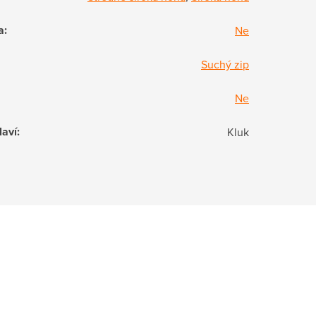
a
:
Ne
Suchý zip
Ne
laví
:
Kluk