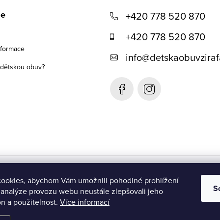
ce
+420 778 520 870
+420 778 520 870
nformace
info
@
detskaobuvziraf
t dětskou obuv?
Detská obuv Žirafa- SK
ookies, abychom Vám umožnili pohodlné prohlížení
S
 analýze provozu webu neustále zlepšovali jeho
n a použitelnost.
Více informací
ena.
Upravit nastavení cookies