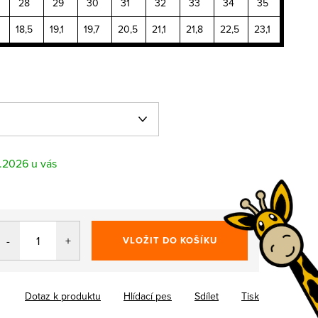
28
29
30
31
32
33
34
35
18,5
19,1
19,7
20,5
21,1
21,8
22,5
23,1
8.2026
VLOŽIT DO KOŠÍKU
Dotaz k produktu
Hlídací pes
Sdílet
Tisk