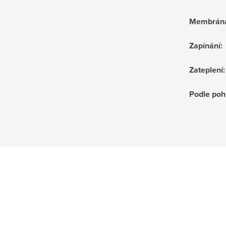
Membrán
Zapínání
:
Zateplení
:
Podle poh