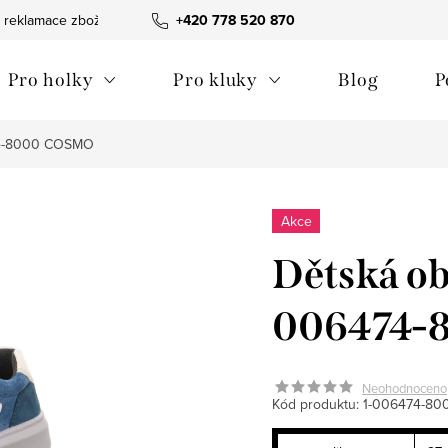
 reklamace zboží
Obchodní podmínky
+420 778 520 870
Reklamační pořádek
Pro holky
Pro kluky
Blog
P
474-8000 COSMO
Akce
Dětská ob
006474-
Neohodnoceno
Kód produktu:
1-006474-80