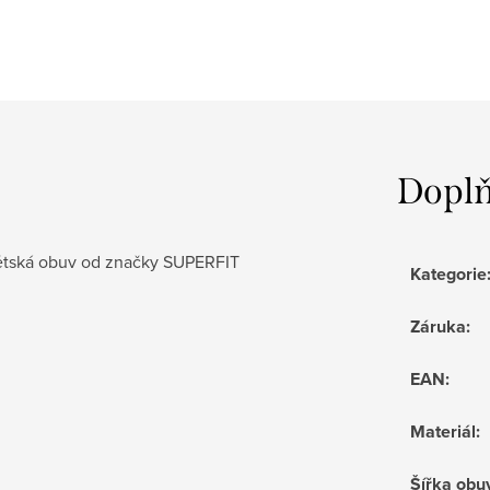
Doplň
dětská obuv od značky SUPERFIT
Kategorie
Záruka
:
EAN
:
Materiál
:
Šířka obu