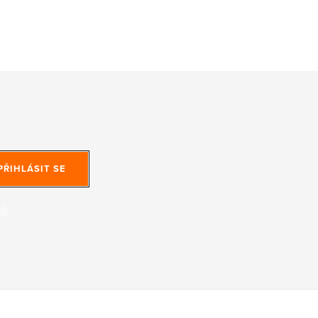
PŘIHLÁSIT SE
jů