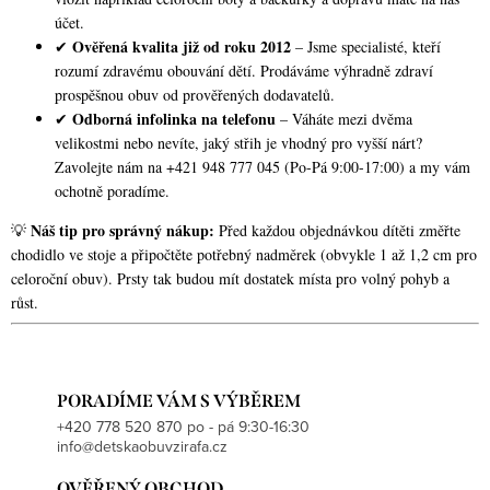
účet.
Ověřená kvalita již od roku 2012
✔
– Jsme specialisté, kteří
rozumí zdravému obouvání dětí. Prodáváme výhradně zdraví
prospěšnou obuv od prověřených dodavatelů.
Odborná infolinka na telefonu
✔
– Váháte mezi dvěma
velikostmi nebo nevíte, jaký střih je vhodný pro vyšší nárt?
Zavolejte nám na +421 948 777 045 (Po-Pá 9:00-17:00) a my vám
ochotně poradíme.
Náš tip pro správný nákup:
💡
Před každou objednávkou dítěti změřte
chodidlo ve stoje a připočtěte potřebný nadměrek (obvykle 1 až 1,2 cm pro
celoroční obuv). Prsty tak budou mít dostatek místa pro volný pohyb a
růst.
PORADÍME VÁM S VÝBĚREM
+420 778 520 870 po - pá 9:30-16:30
info@detskaobuvzirafa.cz
OVĚŘENÝ OBCHOD