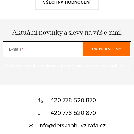
VŠECHNA HODNOCENÍ
Aktuální novinky a slevy na váš e-mail
E-mail
PŘIHLÁSIT SE
Vložením e-mailu souhlasíte s
podmínkami ochrany osobních údajů
Z
á
+420 778 520 870
p
+420 778 520 870
a
info
@
detskaobuvzirafa.cz
t