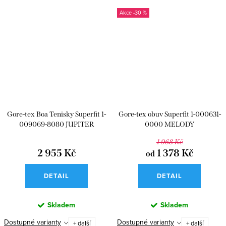
-30 %
Gore-tex Boa Tenisky Superfit 1-
Gore-tex obuv Superfit 1-000631-
009069-8080 JUPITER
0000 MELODY
1 968 Kč
2 955 Kč
1 378 Kč
od
DETAIL
DETAIL
Skladem
Skladem
Dostupné varianty
Dostupné varianty
+ další
+ další