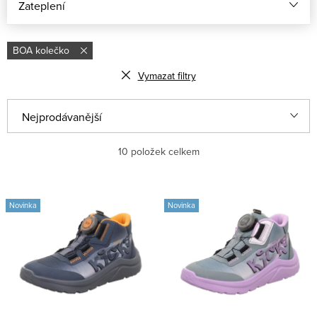
Zateplení
BOA kolečko
Vymazat filtry
Ř
Nejprodávanější
a
Abecedně
10
položek celkem
z
e
Nejlevnější
V
n
Novinka
Novinka
ý
Nejdražší
í
p
p
i
r
s
o
p