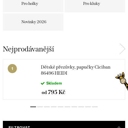
Pro holky
Pro kluky
Novinky 2026
Nejprodávanější
Dětské přezůvky, papučky Ciciban
86496 HEIDI
Skladem
795 Kč
od
FILTROVAT