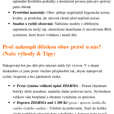
optimální flexibilitu podrážky a dostatečně pevnou patu pro správný
patní oblouk.
Prvotřídní materiály:
Obuv splňuje nejpřísnější hygienické normy
kvality, je prodyšná, ale zároveň chrání před nepřízní počasí.
Snadné a rychlé obouvání:
Nabízíme modely s oblíbeným
zapínáním na suchý zip, elastickými tkaničkami či inovativním BOA
systémem, které hravě zvládnou i menší děti.
Proč nakoupit dětskou obuv právě u nás?
(Naše výhody & Tipy)
Nakupování bot pro děti přes internet může být výzvou. V e-shopu
detskaobuv.cz jsme proto všechno přizpůsobili tak, abyste nakupovali
rychle, bezpečně a bez jakéhokoli rizika:
První výměna velikosti úplně ZDARMA
✔
– Pokud objednané
botičky dítěti nesednou, neplatíte žádné poštovné navíc. Nevhodnou
velikost vám bezplatně a obratem vyměníme za správnou.
Doprava ZDARMA nad 1 200 Kč
✔
(pozn.: upravte částku dle
vašeho českého ceníku)
– Ušetřete na poštovném. Stačí do košíku
vložit například celoroční boty a bačkůrky a dopravu máte na náš