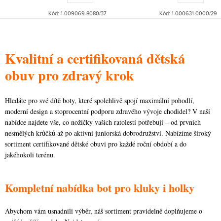
Kód:
1-009069-8080/37
Kód:
1-000631-0000/29
O
v
Kvalitní a certifikovaná dětská
l
obuv pro zdravý krok
á
d
Hledáte pro své dítě boty, které spolehlivě spojí maximální pohodlí,
a
moderní design a stoprocentní podporu zdravého vývoje chodidel? V naší
c
nabídce najdete vše, co nožičky vašich ratolestí potřebují – od prvních
í
nesmělých krůčků až po aktivní juniorská dobrodružství. Nabízíme široký
p
sortiment certifikované dětské obuvi pro každé roční období a do
r
jakéhokoli terénu.
v
k
Kompletní nabídka bot pro kluky i holky
y
v
Abychom vám usnadnili výběr, náš sortiment pravidelně doplňujeme o
ý