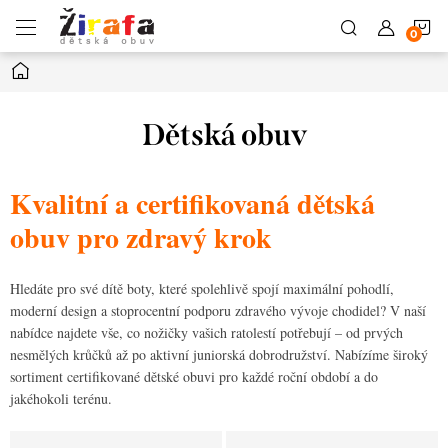
Přejít
N
na
obsah
Domů
K
Dětská obuv
Kvalitní a certifikovaná dětská
obuv pro zdravý krok
Hledáte pro své dítě boty, které spolehlivě spojí maximální pohodlí,
moderní design a stoprocentní podporu zdravého vývoje chodidel? V naší
nabídce najdete vše, co nožičky vašich ratolestí potřebují – od prvých
nesmělých krůčků až po aktivní juniorská dobrodružství. Nabízíme široký
sortiment certifikované dětské obuvi pro každé roční období a do
jakéhokoli terénu.