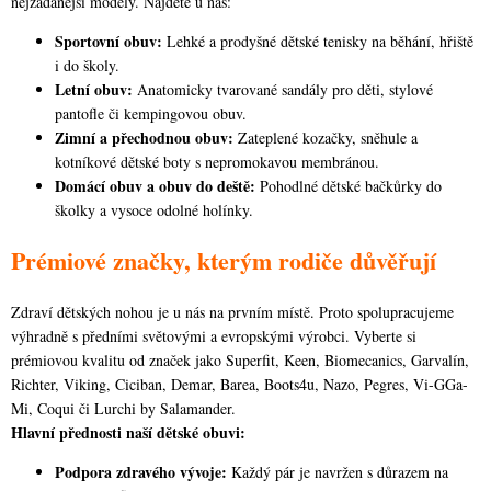
nejžádanější modely. Najdete u nás:
p
Sportovní obuv:
Lehké a prodyšné dětské tenisky na běhání, hřiště
i
i do školy.
s
Letní obuv:
Anatomicky tvarované sandály pro děti, stylové
u
pantofle či kempingovou obuv.
Zimní a přechodnou obuv:
Zateplené kozačky, sněhule a
kotníkové dětské boty s nepromokavou membránou.
Domácí obuv a obuv do deště:
Pohodlné dětské bačkůrky do
školky a vysoce odolné holínky.
Prémiové značky, kterým rodiče důvěřují
Zdraví dětských nohou je u nás na prvním místě. Proto spolupracujeme
výhradně s předními světovými a evropskými výrobci. Vyberte si
prémiovou kvalitu od značek jako Superfit, Keen, Biomecanics, Garvalín,
Richter, Viking, Ciciban, Demar, Barea, Boots4u, Nazo, Pegres, Vi-GGa-
Mi, Coqui či Lurchi by Salamander.
Hlavní přednosti naší dětské obuvi:
Podpora zdravého vývoje:
Každý pár je navržen s důrazem na