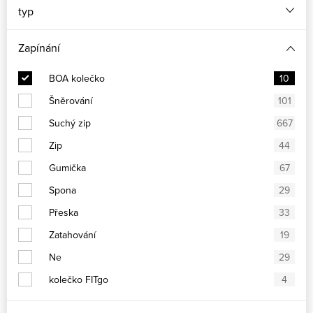
typ
Zapínání
BOA kolečko
10
Šněrování
101
Suchý zip
667
Zip
44
Gumička
67
Spona
29
Přeska
33
Zatahování
19
Ne
29
kolečko FITgo
4