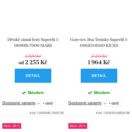
Dětské zimní boty Superfit 1-
Gore-tex Boa Tenisky Superfit 1-
009081-7000 MARS
006103-8500 KICKS
2 820 Kč
2 455 Kč
2 255 Kč
1 964 Kč
od
DETAIL
DETAIL
Skladem
Skladem
Dostupné varianty
Dostupné varianty
+ další
+ další
Kód:
1-009081-7000/35
Kód:
1-006103-8500/38
-20 %
-20 %