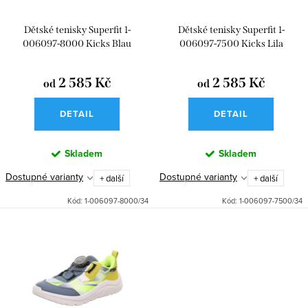
d
r
u
Dětské tenisky Superfit 1-
Dětské tenisky Superfit 1-
o
k
006097-8000 Kicks Blau
006097-7500 Kicks Lila
d
t
u
2 585 Kč
2 585 Kč
od
od
ů
k
DETAIL
DETAIL
t
ů
Skladem
Skladem
Dostupné varianty
Dostupné varianty
+ další
+ další
Kód:
1-006097-8000/34
Kód:
1-006097-7500/34