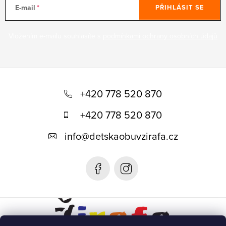
E-mail
PŘIHLÁSIT SE
Vložením e-mailu souhlasíte s
podmínkami ochrany osobních údajů
Z
á
+420 778 520 870
p
+420 778 520 870
a
info
@
detskaobuvzirafa.cz
t
í