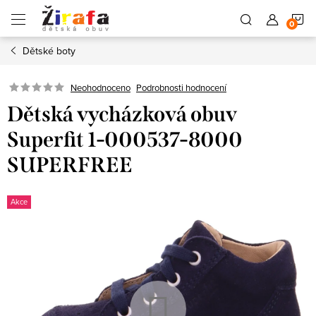
Přejít
N
na
obsah
Dětské boty
K
Neohodnoceno
Podrobnosti hodnocení
Dětská vycházková obuv
Superfit 1-000537-8000
SUPERFREE
Akce