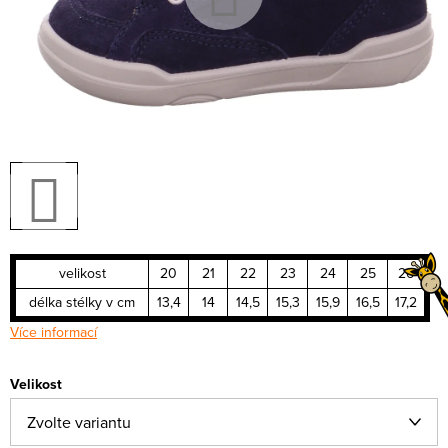
velikost
20
21
22
23
24
25
26
délka stélky v cm
13,4
14
14,5
15,3
15,9
16,5
17,2
Více informací
Velikost