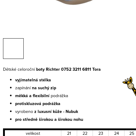
Dětské celoroční
boty Richter 0752 3211 6811 Tora
vyjímatelná stélka
zapínání
na suchý zip
měkká a flexibilní
podrážka
protiskluzová podrážka
vyrobeno
z luxusní kůže - Nubuk
pro středně širokou a
širokou nohu
velikost
21
22
23
24
25