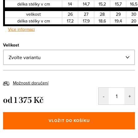
délka stélky v cm
14
14,7
15,2
15,7
16,5
velikost
26
27
28
29
30
délka stélky v cm
17,2
17,9
18,6
19,4
20
Více informací
Velikost
Možnosti doručení
od
1 375 Kč
Měrná
cena:
VLOŽIT DO KOŠÍKU