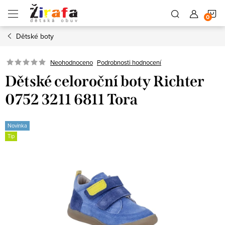
Přejít
N
na
obsah
Dětské boty
K
Neohodnoceno
Podrobnosti hodnocení
Dětské celoroční boty Richter
0752 3211 6811 Tora
Novinka
Tip