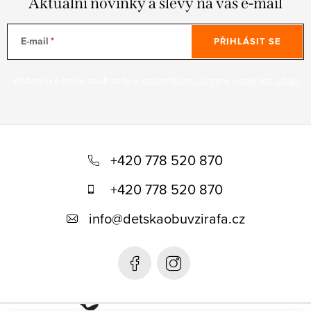
Aktuální novinky a slevy na váš e-mail
E-mail
PŘIHLÁSIT SE
Vložením e-mailu souhlasíte s
podmínkami ochrany osobních údajů
Z
á
+420 778 520 870
p
+420 778 520 870
a
info
@
detskaobuvzirafa.cz
t
í