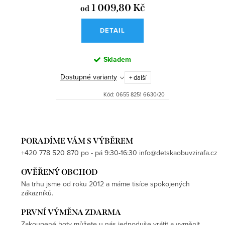
1 009,80 Kč
od
DETAIL
Skladem
Dostupné varianty
+ další
Kód:
0655 8251 6630/20
PORADÍME VÁM S VÝBĚREM
+420 778 520 870 po - pá 9:30-16:30 info@detskaobuvzirafa.cz
OVĚŘENÝ OBCHOD
Na trhu jsme od roku 2012 a máme tisíce spokojených
zákazníků.
PRVNÍ VÝMĚNA ZDARMA
Zakoupené boty můžete u nás jednoduše vrátit a vyměnit