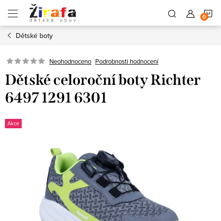
Přejít
N
na
obsah
Dětské boty
K
Neohodnoceno
Podrobnosti hodnocení
Dětské celoroční boty Richter
6497 1291 6301
Akce