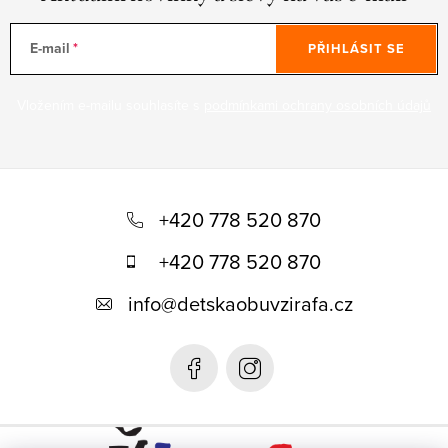
E-mail
PŘIHLÁSIT SE
Vložením e-mailu souhlasíte s
podmínkami ochrany osobních údajů
Z
á
+420 778 520 870
p
+420 778 520 870
a
info
@
detskaobuvzirafa.cz
t
í