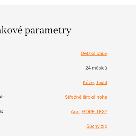
kové parametry
:
Dětská obuv
24 měsíců
Kůže
,
Textil
vi
:
Středně široká noha
a
:
Ano
,
GORE-TEX®
Suchý zip