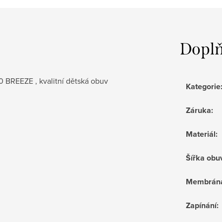
Doplň
 BREEZE , kvalitní dětská obuv
Kategorie
Záruka
:
Materiál
:
Šířka obu
Membrán
Zapínání
: