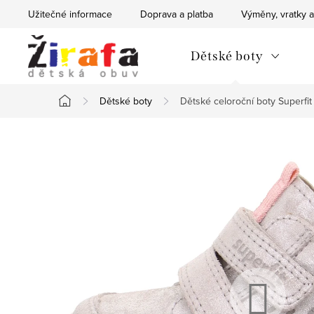
Přejít
Užitečné informace
Doprava a platba
Výměny, vratky a
na
obsah
Dětské boty
Dětské boty
Dětské celoroční boty Superf
Domů