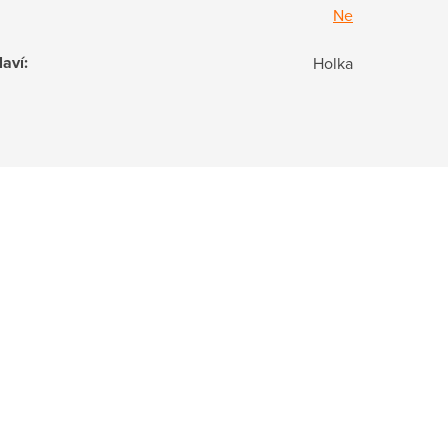
Ne
laví
:
Holka