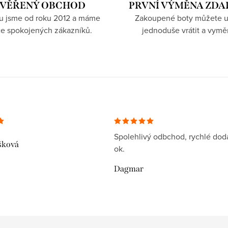
VĚŘENÝ OBCHOD
PRVNÍ VÝMĚNA ZD
hu jsme od roku 2012 a máme
Zakoupené boty můžete u
íce spokojených zákazníků.
jednoduše vrátit a vymě
Spolehlivý odbchod, rychlé dodá
šková
ok.
Dagmar