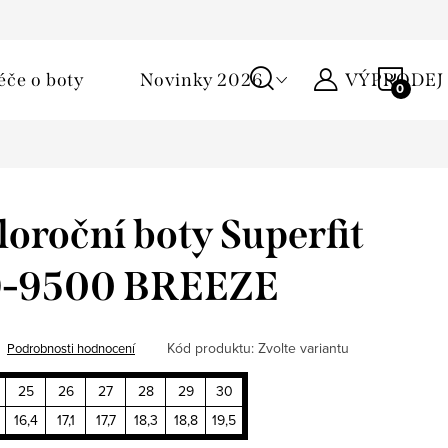
Podmínky ochrany osobních údajů
Žirafa klub
Kontakty
NÁKU
éče o boty
Novinky 2026
VÝPRODEJ
KOŠÍ
loroční boty Superfit
9-9500 BREEZE
Kód produktu:
Zvolte variantu
Podrobnosti hodnocení
25
26
27
28
29
30
16,4
17,1
17,7
18,3
18,8
19,5