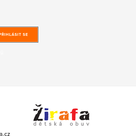
PŘIHLÁSIT SE
jů
a.cz