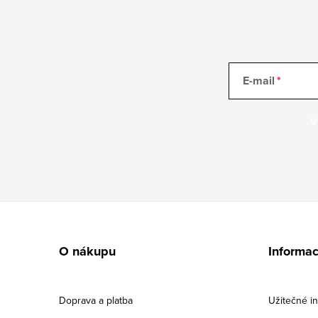
E-mail
V
Z
á
O nákupu
Informa
p
a
Doprava a platba
Užitečné i