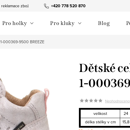
 reklamace zboží
Obchodní podmínky
+420 778 520 870
Reklamační pořádek
Pro holky
Pro kluky
Blog
P
it 1-000369-9500 BREEZE
Dětské ce
1-00036
Neohodnoceno
velikost
24
délka stélky v cm
15,8