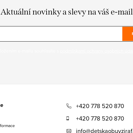
Aktuální novinky a slevy na váš e-mail
ložením e-mailu souhlasíte s
podmínkami ochrany osobních úda
ce
+420 778 520 870
+420 778 520 870
nformace
info
@
detskaobuvziraf