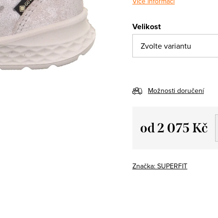
Více informací
Velikost
Možnosti doručení
od
2 075 Kč
Měrná
cena:
Značka:
SUPERFIT