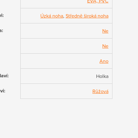
EVA, PVC
vi
:
Úzká noha
,
Středně široká noha
a
:
Ne
Ne
Ano
laví
:
Holka
vi
:
Růžová