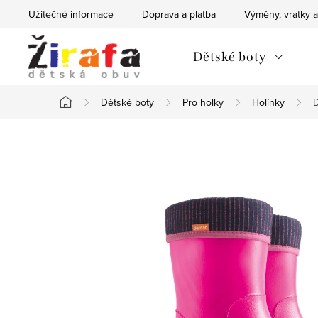
Přejít
Užitečné informace
Doprava a platba
Výměny, vratky a
na
obsah
Dětské boty
Dětské boty
Pro holky
Holínky
Domů