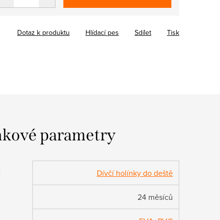
Dotaz k produktu
Hlídací pes
Sdílet
Tisk
kové parametry
:
Dívčí holínky do deště
24 měsíců