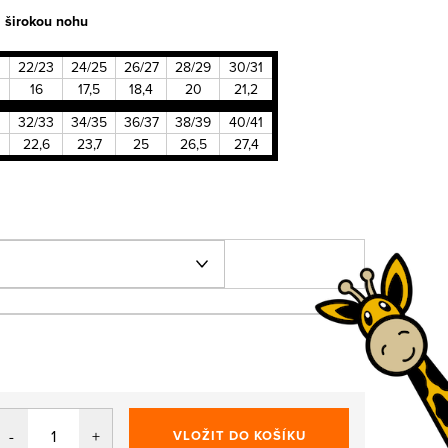
a širokou nohu
22/23
24/25
26/27
28/29
30/31
16
17,5
18,4
20
21,2
32/33
34/35
36/37
38/39
40/41
22,6
23,7
25
26,5
27,4
VLOŽIT DO KOŠÍKU