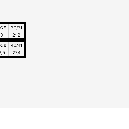
/29
30/31
20
21,2
/39
40/41
6,5
27,4