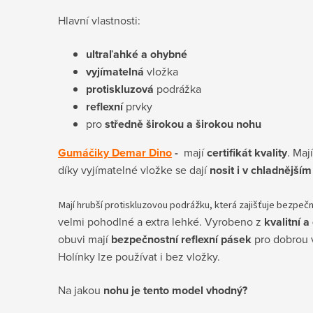
Hlavní vlastnosti:
ultraľahké a ohybné
vyjímatelná
vložka
protiskluzová
podrážka
reflexní
prvky
pro
středně širokou a širokou nohu
Gumáčiky Demar Dino
-
mají
certifikát kvality
. Maj
díky
vyjímatelné vložke se dají
nosit i v chladnějším
Mají
hrubší protiskluzovou podrážku, která zajišťuje bezpečn
velmi pohodlné a extra lehké. Vyrobeno z
kvalitní 
obuvi mají
bezpečnostní reflexní pásek
pro dobrou 
Holínky lze používat i bez vložky.
Na jakou
nohu je tento model vhodný?