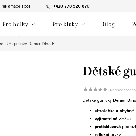
 reklamace zboží
Obchodní podmínky
+420 778 520 870
Reklamační pořádek
Pro holky
Pro kluky
Blog
P
Dětské gumáky Demar Dino F
Dětské g
Neohodnoceno
Dětské gumáky
Demar Dino
ultraľahké a ohybné
vyjímatelná
vložka
protiskluzová
podráž
reflexní
prvky