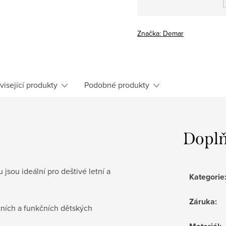
Měrná
cena:
Značka:
Demar
visející produkty
Podobné produkty
Doplň
 jsou ideální pro deštivé letní a
Kategorie
Záruka
:
itních a funkčních dětských