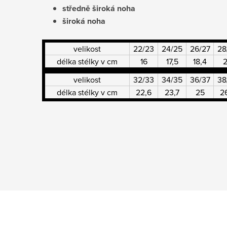
středně široká noha
široká noha
velikost
22/23
24/25
26/27
28
délka stélky v cm
16
17,5
18,4
velikost
32/33
34/35
36/37
38
délka stélky v cm
22,6
23,7
25
2