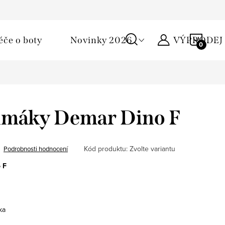
Podmínky ochrany osobních údajů
Žirafa klub
Kontakty
NÁKU
éče o boty
Novinky 2026
VÝPRODEJ
KOŠÍ
umáky Demar Dino F
Kód produktu:
Zvolte variantu
Podrobnosti hodnocení
 F
ka