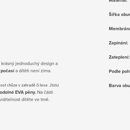
Materiál
:
Šířka obu
Membrán
Zapínání
:
Zateplení
:
í krásný jednoduchý design a
 počasí
a dítěti není zima.
Podle poh
Jsou
ost chůze v zahradě či lese.
Barva obu
a odolné EVA pěny.
Na části
viditelnost
dítěte ve tmě
.