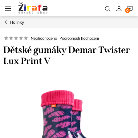
Přejít
N
na
obsah
Holínky
K
Neohodnoceno
Podrobnosti hodnocení
Dětské gumáky Demar Twister
Lux Print V