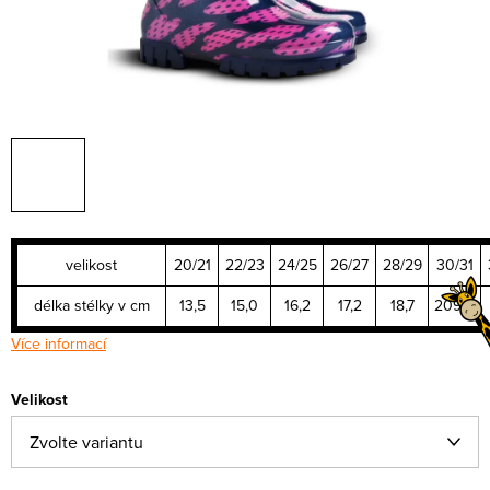
velikost
20/21
22/23
24/25
26/27
28/29
30/31
délka stélky v cm
13,5
15,0
16,2
17,2
18,7
209,0
Více informací
Velikost