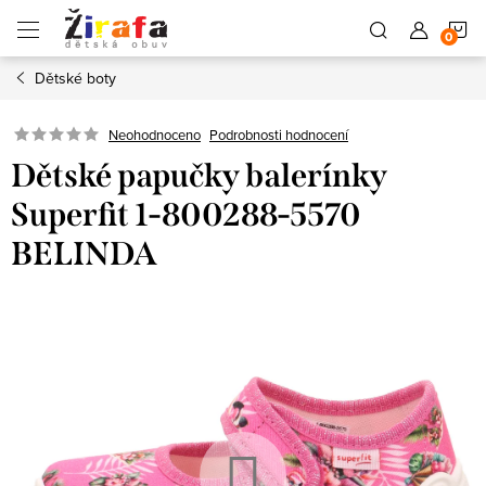
Přejít
N
na
obsah
Dětské boty
K
Neohodnoceno
Podrobnosti hodnocení
Dětské papučky balerínky
Superfit 1-800288-5570
BELINDA