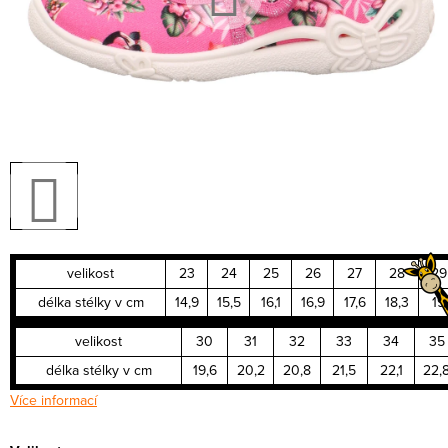
velikost
23
24
25
26
27
28
29
délka stélky v cm
14,9
15,5
16,1
16,9
17,6
18,3
19
velikost
30
31
32
33
34
35
délka stélky v cm
19,6
20,2
20,8
21,5
22,1
22,
Více informací