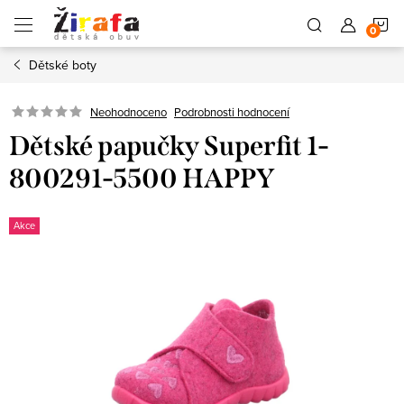
Přejít
N
na
obsah
Dětské boty
K
Neohodnoceno
Podrobnosti hodnocení
Dětské papučky Superfit 1-
800291-5500 HAPPY
Akce