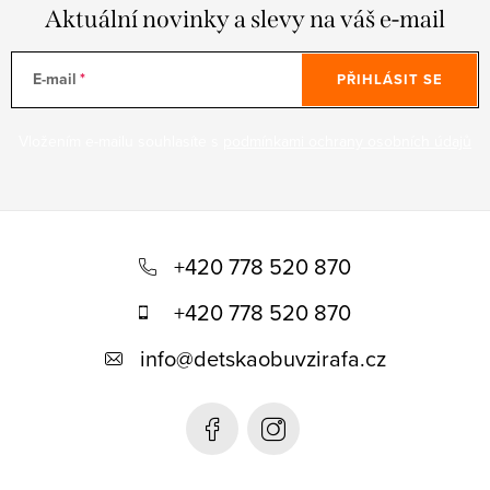
Aktuální novinky a slevy na váš e-mail
E-mail
PŘIHLÁSIT SE
Vložením e-mailu souhlasíte s
podmínkami ochrany osobních údajů
Z
á
+420 778 520 870
p
+420 778 520 870
a
info
@
detskaobuvzirafa.cz
t
í