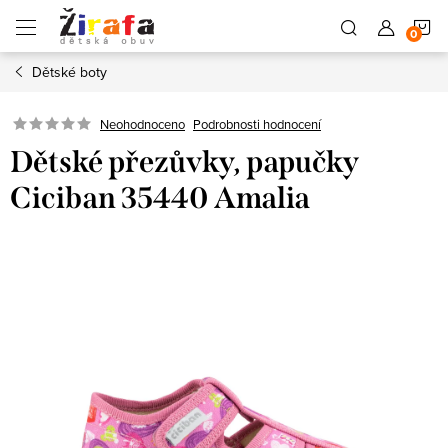
Přejít
N
na
obsah
Dětské boty
K
Neohodnoceno
Podrobnosti hodnocení
Dětské přezůvky, papučky
Ciciban 35440 Amalia