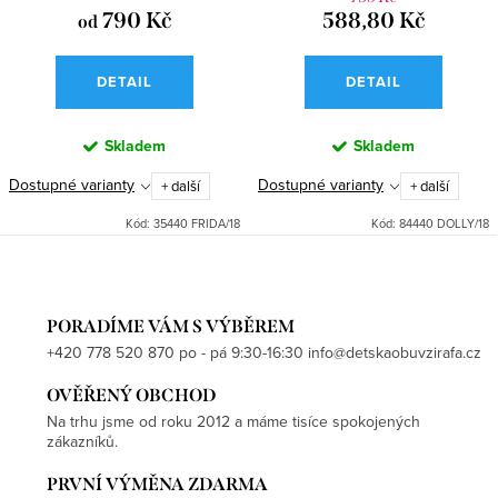
790 Kč
588,80 Kč
od
DETAIL
DETAIL
Skladem
Skladem
Dostupné varianty
Dostupné varianty
+ další
+ další
Kód:
35440 FRIDA/18
Kód:
84440 DOLLY/18
PORADÍME VÁM S VÝBĚREM
+420 778 520 870 po - pá 9:30-16:30 info@detskaobuvzirafa.cz
OVĚŘENÝ OBCHOD
Na trhu jsme od roku 2012 a máme tisíce spokojených
zákazníků.
PRVNÍ VÝMĚNA ZDARMA