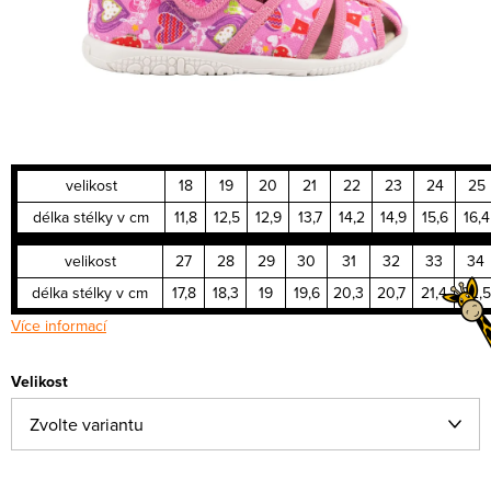
velikost
18
19
20
21
22
23
24
25
délka stélky v cm
11,8
12,5
12,9
13,7
14,2
14,9
15,6
16,4
velikost
27
28
29
30
31
32
33
34
délka stélky v cm
17,8
18,3
19
19,6
20,3
20,7
21,4
22,5
Více informací
Velikost