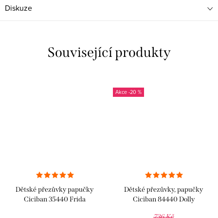
Diskuze
Související produkty
-20 %
Dětské přezůvky papučky
Dětské přezůvky, papučky
Ciciban 35440 Frida
Ciciban 84440 Dolly
736 Kč