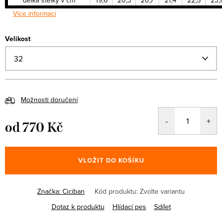
délka stélky v cm
19,6
20,3
20,7
21,4
22,5
23,1
Více informací
Velikost
Možnosti doručení
od
770 Kč
Měrná
cena:
VLOŽIT DO KOŠÍKU
Značka:
Ciciban
Kód produktu:
Zvolte variantu
Dotaz k produktu
Hlídací pes
Sdílet