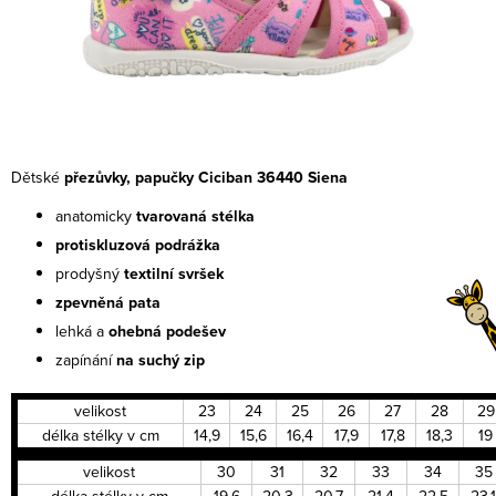
Dětské
přezůvky, papučky Ciciban 36440 Siena
anatomicky
tvarovaná stélka
protiskluzová podrážka
prodyšný
textilní
svršek
zpevněná pata
lehká a
ohebná
podešev
zapínání
na suchý zip
velikost
23
24
25
26
27
28
29
délka stélky v cm
14,9
15,6
16,4
17,9
17,8
18,3
19
velikost
30
31
32
33
34
35