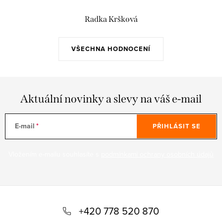
Radka Kršková
VŠECHNA HODNOCENÍ
Aktuální novinky a slevy na váš e-mail
E-mail
PŘIHLÁSIT SE
Vložením e-mailu souhlasíte s
podmínkami ochrany osobních údajů
Z
á
+420 778 520 870