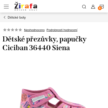
Přejít
N
na
obsah
Dětské boty
K
Neohodnoceno
Podrobnosti hodnocení
Dětské přezůvky, papučky
Ciciban 36440 Siena