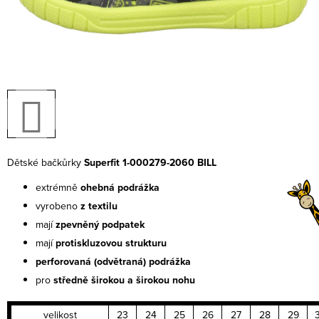
Dětské bačkůrky
Superfit 1-000279-2060 BILL
extrémně
ohebná podrážka
vyrobeno
z textilu
mají
zpevněný podpatek
mají
protiskluzovou strukturu
perforovaná (odvětraná) podrážka
pro
středně širokou a širokou nohu
velikost
23
24
25
26
27
28
29