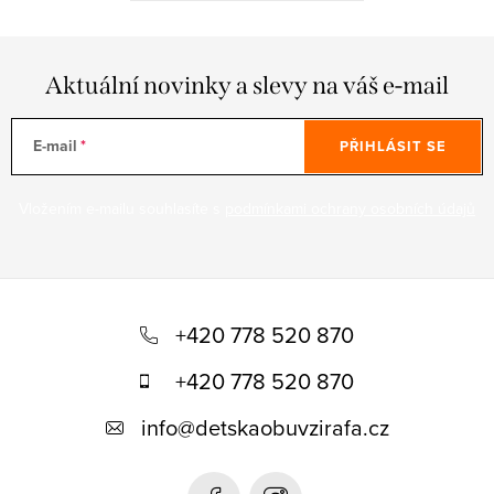
Aktuální novinky a slevy na váš e-mail
E-mail
PŘIHLÁSIT SE
Vložením e-mailu souhlasíte s
podmínkami ochrany osobních údajů
Z
á
+420 778 520 870
p
+420 778 520 870
a
info
@
detskaobuvzirafa.cz
t
í