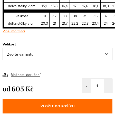
délka stélky v cm
15,1
15,8
16,4
17
17,6
18,1
18,9
1
velikost
31
32
33
34
35
36
37
délka stélky v cm
20,3
21
21,7
22,2
22,8
23,4
24
2
Více informací
Velikost
Možnosti doručení
od
605 Kč
Měrná
cena:
VLOŽIT DO KOŠÍKU