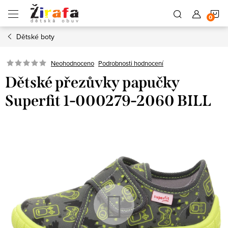
Přejít
N
na
obsah
Dětské boty
K
Neohodnoceno
Podrobnosti hodnocení
Dětské přezůvky papučky
Superfit 1-000279-2060 BILL