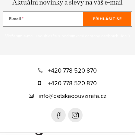
Aktuální novinky a slevy na váš e-mail
E-mail
PŘIHLÁSIT SE
Vložením e-mailu souhlasíte s
podmínkami ochrany osobních údajů
Z
á
+420 778 520 870
p
+420 778 520 870
a
info
@
detskaobuvzirafa.cz
t
í