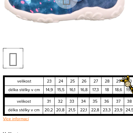
velikost
23
24
25
26
27
28
29
30
délka stélky v cm
14,9
15,5
16,1
16,8
17,3
18
18,6
19,
velikost
31
32
33
34
35
36
37
38
délka stélky v cm
20,2
20,8
21,5
22,1
22,8
23,3
23,9
24,
Více informací