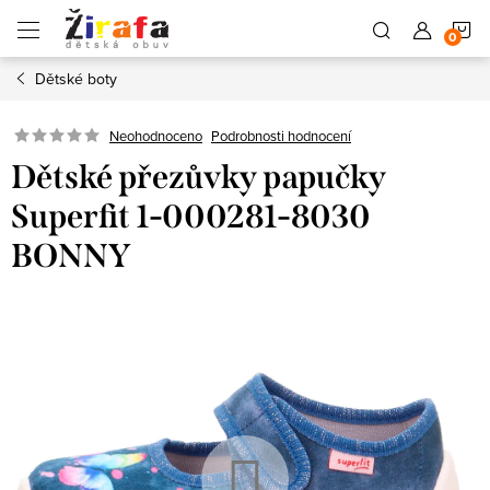
Přejít
N
na
obsah
Dětské boty
K
Neohodnoceno
Podrobnosti hodnocení
Dětské přezůvky papučky
Superfit 1-000281-8030
BONNY