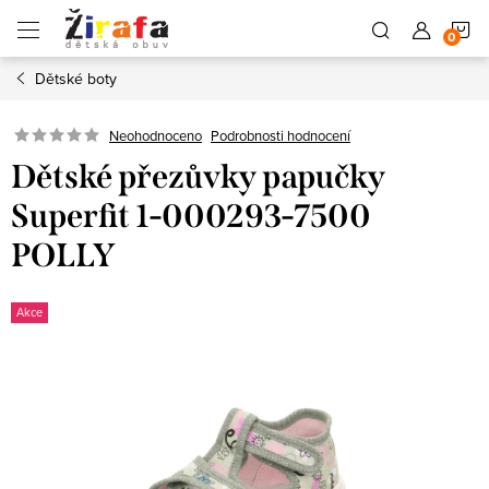
Přejít
N
na
obsah
Dětské boty
K
Neohodnoceno
Podrobnosti hodnocení
Dětské přezůvky papučky
Superfit 1-000293-7500
POLLY
Akce