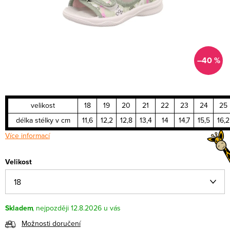
–40 %
velikost
18
19
20
21
22
23
24
25
délka stélky v cm
11,6
12,2
12,8
13,4
14
14,7
15,5
16,2
Více informací
Velikost
Skladem
12.8.2026
Možnosti doručení