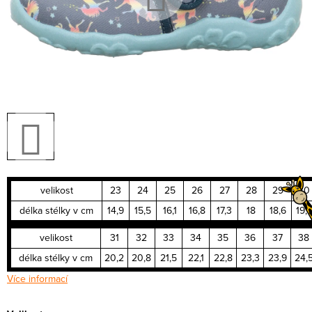
velikost
23
24
25
26
27
28
29
30
délka stélky v cm
14,9
15,5
16,1
16,8
17,3
18
18,6
19,
velikost
31
32
33
34
35
36
37
38
délka stélky v cm
20,2
20,8
21,5
22,1
22,8
23,3
23,9
24,
Více informací