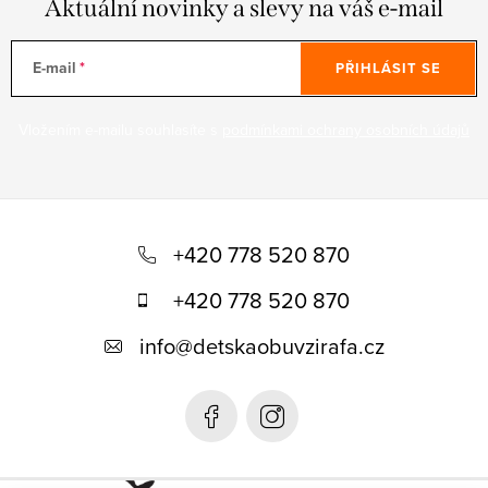
Aktuální novinky a slevy na váš e-mail
E-mail
PŘIHLÁSIT SE
Vložením e-mailu souhlasíte s
podmínkami ochrany osobních údajů
Z
á
+420 778 520 870
p
+420 778 520 870
a
info
@
detskaobuvzirafa.cz
t
í