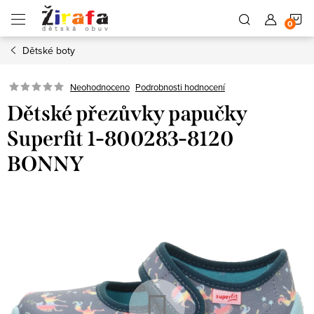
Přejít
N
na
obsah
Dětské boty
K
Neohodnoceno
Podrobnosti hodnocení
Dětské přezůvky papučky
Superfit 1-800283-8120
BONNY