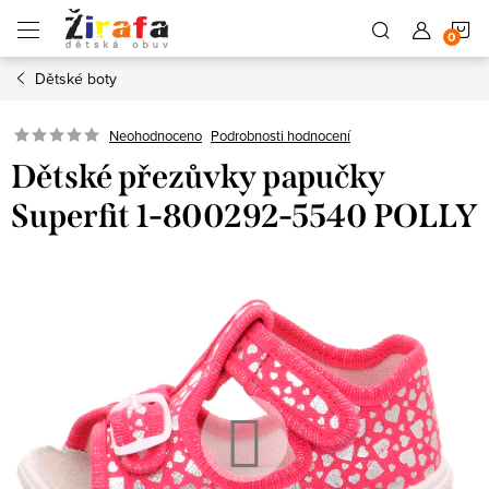
Přejít
N
na
obsah
Dětské boty
K
Neohodnoceno
Podrobnosti hodnocení
Dětské přezůvky papučky
Superfit 1-800292-5540 POLLY