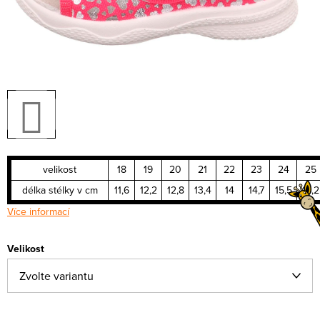
velikost
18
19
20
21
22
23
24
25
délka stélky v cm
11,6
12,2
12,8
13,4
14
14,7
15,5
16,2
Více informací
Velikost