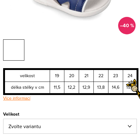
–40 %
velikost
19
20
21
22
23
24
délka stélky v cm
11,5
12,2
12,9
13,8
14,6
15,2
Více informací
Velikost