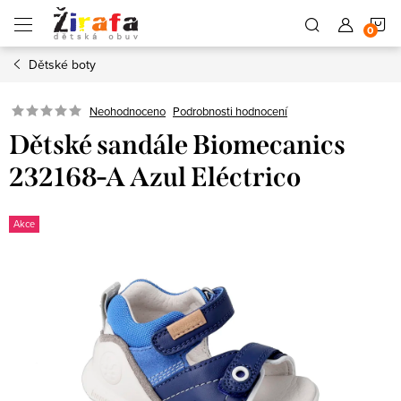
Přejít
N
na
obsah
Dětské boty
K
Neohodnoceno
Podrobnosti hodnocení
Dětské sandále Biomecanics
232168-A Azul Eléctrico
Akce