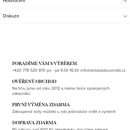
Hodnocení
Diskuze
PORADÍME VÁM S VÝBĚREM
+420 778 520 870 po - pá 9:30-16:30 info@detskaobuvzirafa.cz
OVĚŘENÝ OBCHOD
Na trhu jsme od roku 2012 a máme tisíce spokojených
zákazníků.
PRVNÍ VÝMĚNA ZDARMA
Zakoupené boty můžete u nás jednoduše vrátit a vyměnit
DOPRAVA ZDARMA
Pří nákupu nad 600 Kč objednávku doručíme zdarma