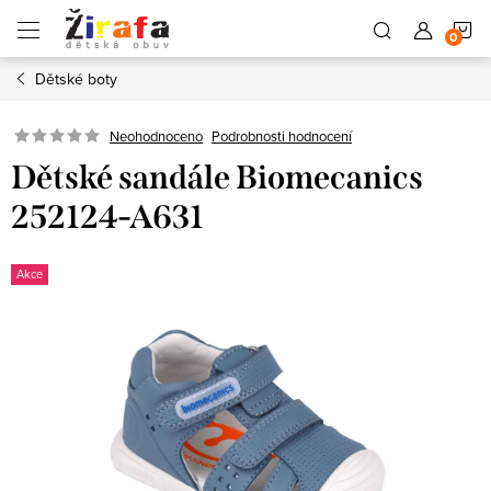
Přejít
N
na
obsah
Dětské boty
K
Neohodnoceno
Podrobnosti hodnocení
Dětské sandále Biomecanics
252124-A631
Akce