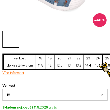
–40 %
velikost
18
19
20
21
22
23
24
25
délka stélky v cm
11,5
12
12,5
13
13,8
14,4
15,1
15,8
Více informací
Velikost
Skladem
11.8.2026