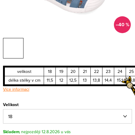
–40 %
velikost
18
19
20
21
22
23
24
25
délka stélky v cm
11,5
12
12,5
13
13,8
14,4
15,1
15,8
Více informací
Velikost
Skladem
12.8.2026