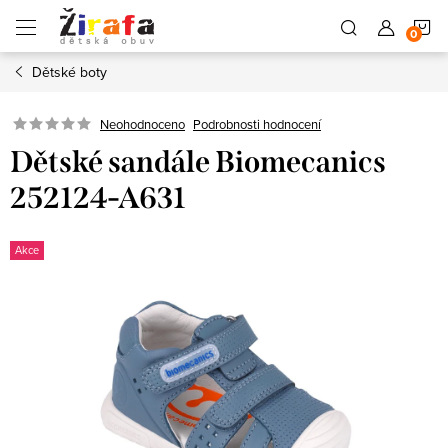
Přejít
N
na
obsah
Dětské boty
K
Neohodnoceno
Podrobnosti hodnocení
Dětské sandále Biomecanics
252124-A631
Akce