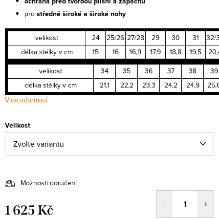
ochrana před tvorbou plísní a zápachu
pro
středně široké a široké nohy
velikost
24
25/26
27/28
29
30
31
32/
délka stélky v cm
15
16
16,9
17,9
18,8
19,5
20,
velikost
34
35
36
37
38
39
délka stélky v cm
21,1
22,2
23,3
24,2
24,9
25,
Více informací
Velikost
Možnosti doručení
1 625 Kč