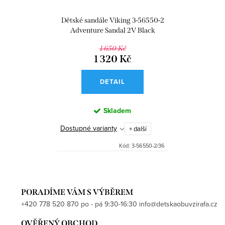
Dětské sandále Viking 3-56550-2
Adventure Sandal 2V Black
1 650 Kč
1 320 Kč
DETAIL
Skladem
Dostupné varianty
+ další
Kód:
3-56550-2/36
PORADÍME VÁM S VÝBĚREM
+420 778 520 870 po - pá 9:30-16:30 info@detskaobuvzirafa.cz
OVĚŘENÝ OBCHOD