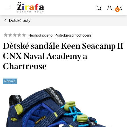
Přejít
N
na
obsah
Dětské boty
K
Neohodnoceno
Podrobnosti hodnocení
Dětské sandále Keen Seacamp II
CNX Naval Academy a
Chartreuse
Novinka