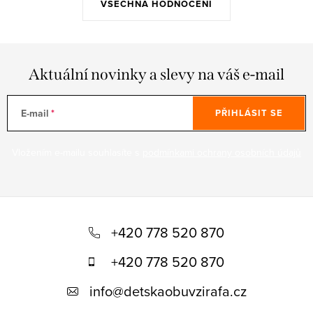
VŠECHNA HODNOCENÍ
Aktuální novinky a slevy na váš e-mail
E-mail
PŘIHLÁSIT SE
Vložením e-mailu souhlasíte s
podmínkami ochrany osobních údajů
Z
á
+420 778 520 870
p
+420 778 520 870
a
info
@
detskaobuvzirafa.cz
t