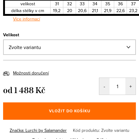
velikost
31
32
33
34
35
36
37
délka stélky v cm
19,2
20
20,6
21,1
21,9
22,6
23,2
Více informací
Velikost
Možnosti doručení
od
1 488 Kč
Měrná
cena:
VLOŽIT DO KOŠÍKU
Značka:
Lurchi by Salamander
Kód produktu:
Zvolte variantu