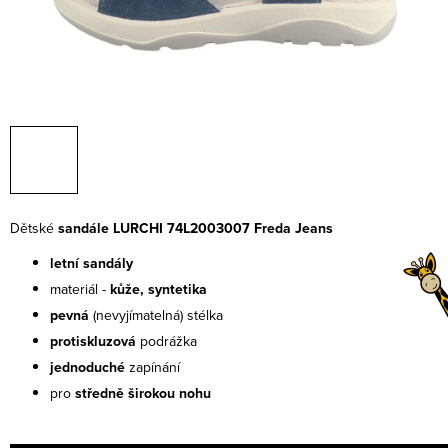
Dětské
sandále LURCHI 74L2003007 Freda Jeans
letní sandály
materiál -
kůže, syntetika
pevná
(nevyjímatelná) stélka
protiskluzová
podrážka
jednoduché
zapínání
pro
středně širokou nohu