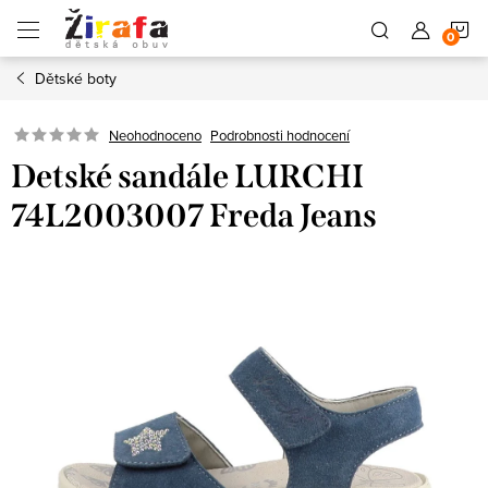
Přejít
N
na
obsah
Dětské boty
K
Neohodnoceno
Podrobnosti hodnocení
Detské sandále LURCHI
74L2003007 Freda Jeans