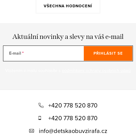
VŠECHNA HODNOCENÍ
Aktuální novinky a slevy na váš e-mail
E-mail
PŘIHLÁSIT SE
Vložením e-mailu souhlasíte s
podmínkami ochrany osobních údajů
Z
á
+420 778 520 870
p
+420 778 520 870
a
info
@
detskaobuvzirafa.cz
t