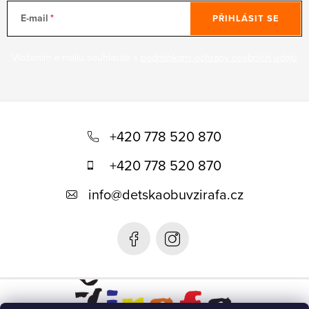
E-mail
PŘIHLÁSIT SE
Vložením e-mailu souhlasíte s
podmínkami ochrany osobních údajů
Z
á
+420 778 520 870
p
+420 778 520 870
a
info
@
detskaobuvzirafa.cz
t
í