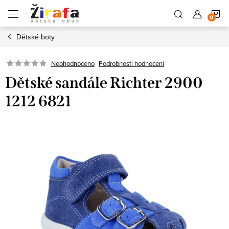
Přejít
N
na
obsah
Dětské boty
K
Neohodnoceno
Podrobnosti hodnocení
Dětské sandále Richter 2900
1212 6821