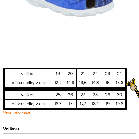
velikost
19
20
21
22
23
24
délka stélky v cm
12,2
12,9
13,6
14,3
15
15,6
velikost
25
26
27
28
29
30
délka stélky v cm
16,3
17
17,7
18,4
19
19,6
Více informací
Velikost