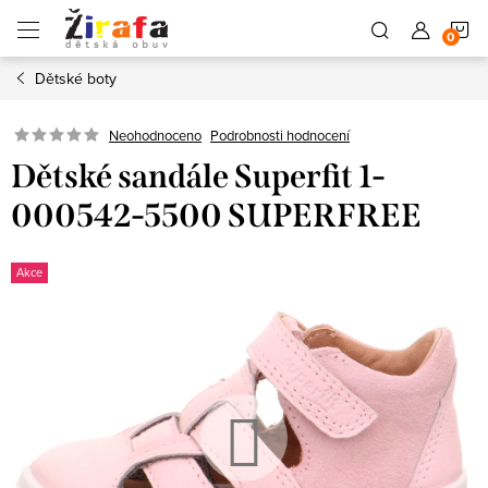
Přejít
N
na
obsah
Dětské boty
K
Neohodnoceno
Podrobnosti hodnocení
Dětské sandále Superfit 1-
000542-5500 SUPERFREE
Akce