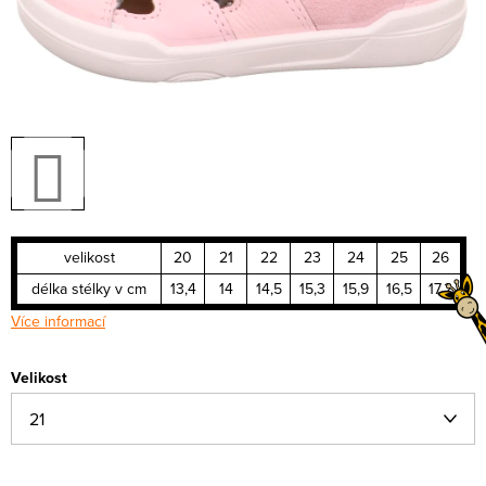
velikost
20
21
22
23
24
25
26
délka stélky v cm
13,4
14
14,5
15,3
15,9
16,5
17,2
Více informací
Velikost