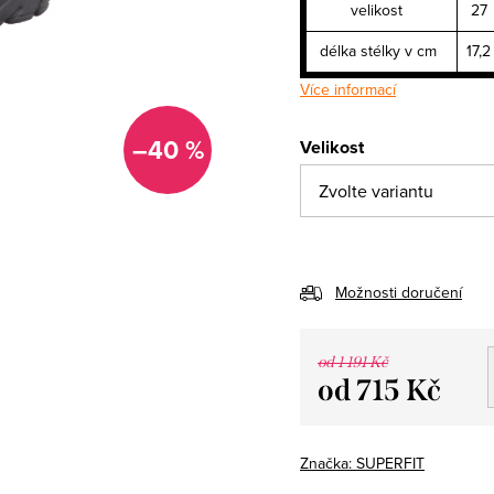
velikost
27
délka stélky v cm
17,2
Více informací
–40 %
Velikost
Možnosti doručení
od 1 191 Kč
od
715 Kč
Měrná
cena:
Značka:
SUPERFIT