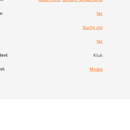
a
:
Ne
Suchý zip
Ne
laví
:
Kluk
vi
:
Modrá