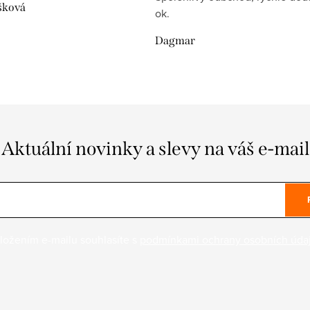
šková
ok.
Dagmar
Aktuální novinky a slevy na váš e-mail
ložením e-mailu souhlasíte s
podmínkami ochrany osobních úda