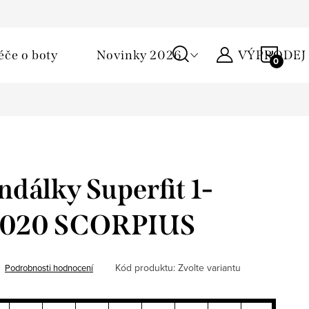
Podmínky ochrany osobních údajů
Žirafa klub
Kontakty
NÁKU
éče o boty
Novinky 2026
VÝPRODEJ
KOŠÍ
ndálky Superfit 1-
8020 SCORPIUS
Kód produktu:
Zvolte variantu
Podrobnosti hodnocení