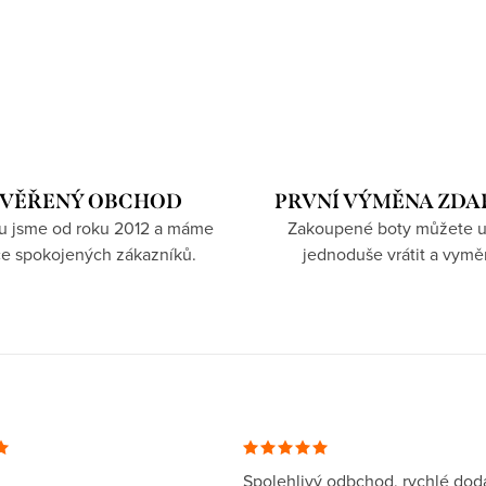
VĚŘENÝ OBCHOD
PRVNÍ VÝMĚNA ZD
hu jsme od roku 2012 a máme
Zakoupené boty můžete u
íce spokojených zákazníků.
jednoduše vrátit a vymě
Spolehlivý odbchod, rychlé dodá