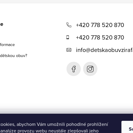
ce
+420 778 520 870
+420 778 520 870
nformace
info
@
detskaobuvziraf
t dětskou obuv?
Detská obuv Žirafa- SK
ookies, abychom Vám umožnili pohodlné prohlížení
S
 analýze provozu webu neustále zlepšovali jeho