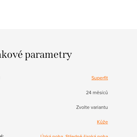
kové parametry
:
Superfit
24 měsíců
Zvolte variantu
Kůže
vi
:
Úzká noha
,
Středně široká noha