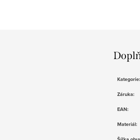
Doplň
Kategorie
Záruka
:
EAN
:
Materiál
:
Šířka obu