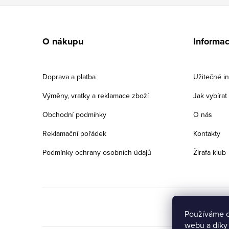
Z
á
O nákupu
Informa
p
a
Doprava a platba
Užitečné i
t
Výměny, vratky a reklamace zboží
Jak vybíra
í
Obchodní podmínky
O nás
Reklamační pořádek
Kontakty
Podmínky ochrany osobních údajů
Žirafa klub
Používáme c
webu a díky