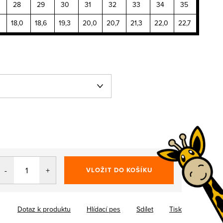
28
29
30
31
32
33
34
35
18,0
18,6
19,3
20,0
20,7
21,3
22,0
22,7
VLOŽIT DO KOŠÍKU
Dotaz k produktu
Hlídací pes
Sdílet
Tisk