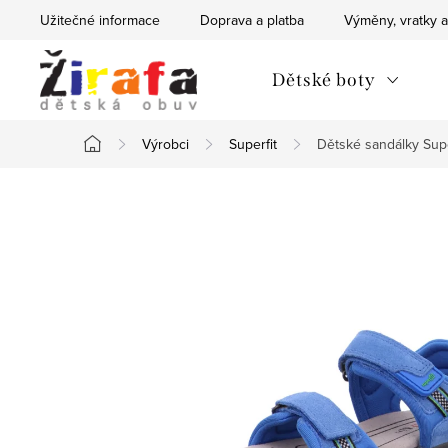
Přejít
Užitečné informace
Doprava a platba
Výměny, vratky a
na
obsah
Dětské boty
Výrobci
Superfit
Dětské sandálky Sup
Domů