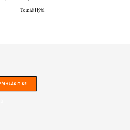
Tomáš Hýbl
PŘIHLÁSIT SE
jů