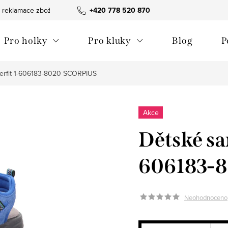
 reklamace zboží
Obchodní podmínky
+420 778 520 870
Reklamační pořádek
Pro holky
Pro kluky
Blog
P
erfit 1-606183-8020 SCORPIUS
Akce
Dětské sa
606183-
Neohodnoceno