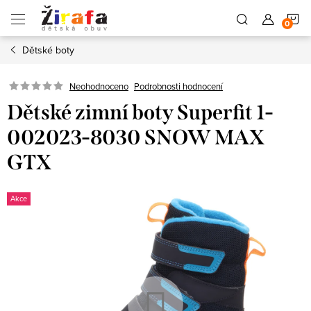
Přejít
N
na
obsah
Dětské boty
K
Neohodnoceno
Podrobnosti hodnocení
Dětské zimní boty Superfit 1-
002023-8030 SNOW MAX
GTX
Akce