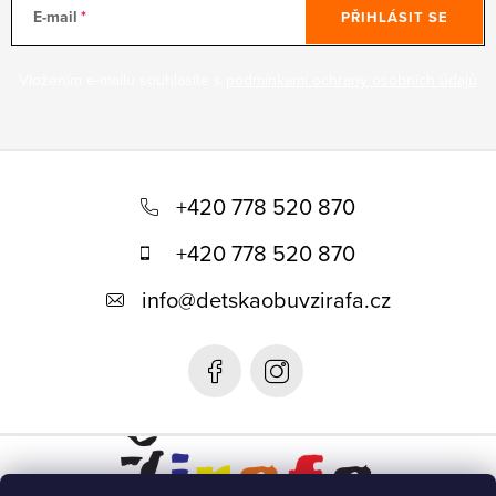
E-mail
PŘIHLÁSIT SE
Vložením e-mailu souhlasíte s
podmínkami ochrany osobních údajů
Z
á
+420 778 520 870
p
+420 778 520 870
a
info
@
detskaobuvzirafa.cz
t
í