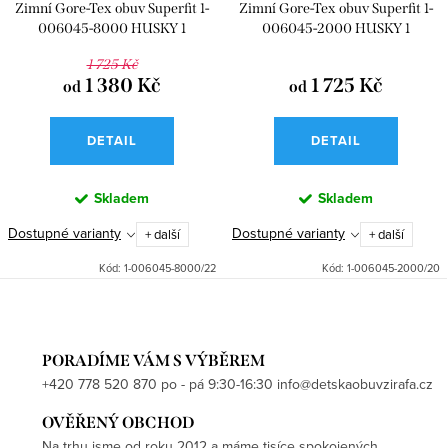
Zimní Gore-Tex obuv Superfit 1-
Zimní Gore-Tex obuv Superfit 1-
006045-8000 HUSKY 1
006045-2000 HUSKY 1
1 725 Kč
1 380 Kč
1 725 Kč
od
od
DETAIL
DETAIL
Skladem
Skladem
Dostupné varianty
Dostupné varianty
+ další
+ další
Kód:
1-006045-8000/22
Kód:
1-006045-2000/20
PORADÍME VÁM S VÝBĚREM
+420 778 520 870 po - pá 9:30-16:30 info@detskaobuvzirafa.cz
OVĚŘENÝ OBCHOD
Na trhu jsme od roku 2012 a máme tisíce spokojených