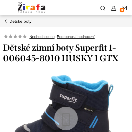
Přejít
N
na
obsah
Dětské boty
K
Neohodnoceno
Podrobnosti hodnocení
Dětské zimní boty Superfit 1-
006045-8010 HUSKY 1 GTX