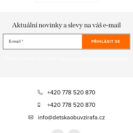
Aktuální novinky a slevy na váš e-mail
E-mail
PŘIHLÁSIT SE
Vložením e-mailu souhlasíte s
podmínkami ochrany osobních údajů
Z
á
+420 778 520 870
p
+420 778 520 870
a
info
@
detskaobuvzirafa.cz
t
í