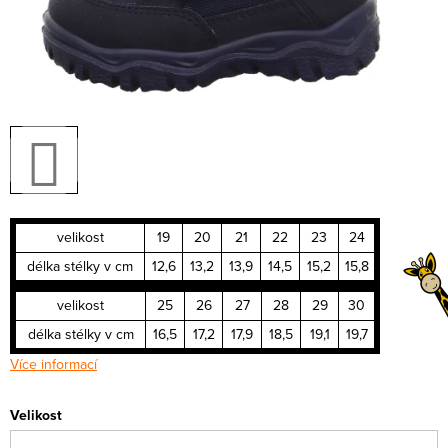
velikost
19
20
21
22
23
24
délka stélky v cm
12,6
13,2
13,9
14,5
15,2
15,8
velikost
25
26
27
28
29
30
délka stélky v cm
16,5
17,2
17,9
18,5
19,1
19,7
Více informací
Velikost