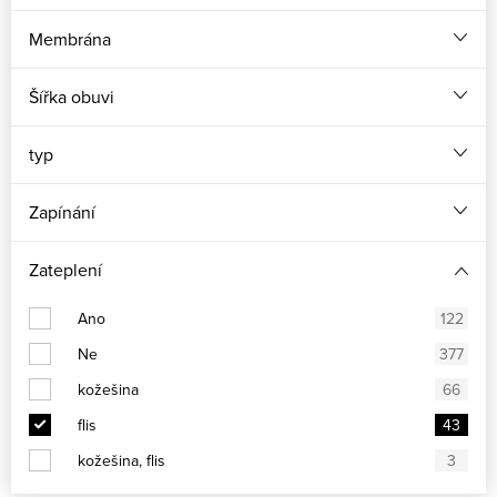
Membrána
Šířka obuvi
typ
Zapínání
Zateplení
Ano
122
Ne
377
kožešina
66
flis
43
kožešina, flis
3