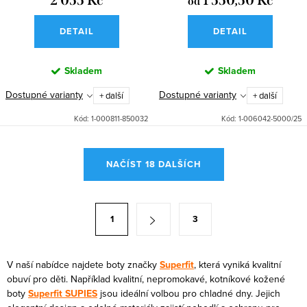
2 055 Kč
1 550,50 Kč
od
DETAIL
DETAIL
Skladem
Skladem
Dostupné varianty
Dostupné varianty
+ další
+ další
Kód:
1-000811-850032
Kód:
1-006042-5000/25
O
NAČÍST 18 DALŠÍCH
v
l
á
S
1
3
d
t
a
r
c
á
V naší nabídce najdete boty značky
Superfit
, která vyniká kvalitní
í
obuví pro děti. Například kvalitní, nepromokavé, kotníkové kožené
n
boty
Superfit SUPIES
jsou ideální volbou pro chladné dny. Jejich
p
k