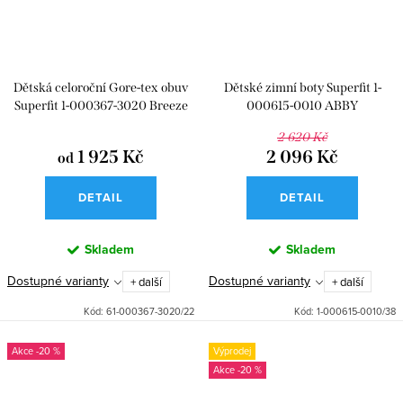
Dětská celoroční Gore-tex obuv
Dětské zimní boty Superfit 1-
Superfit 1-000367-3020 Breeze
000615-0010 ABBY
Braun
2 620 Kč
1 925 Kč
2 096 Kč
od
DETAIL
DETAIL
Skladem
Skladem
Dostupné varianty
Dostupné varianty
+ další
+ další
Kód:
61-000367-3020/22
Kód:
1-000615-0010/38
-20 %
Výprodej
-20 %