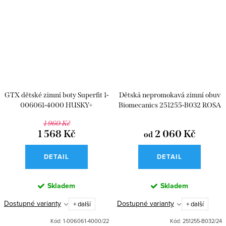
GTX dětské zimní boty Superfit 1-
Dětská nepromokavá zimní obuv
006061-4000 HUSKY+
Biomecanics 251255-B032 ROSA
1 960 Kč
1 568 Kč
2 060 Kč
od
DETAIL
DETAIL
Skladem
Skladem
Dostupné varianty
Dostupné varianty
+ další
+ další
Kód:
1-006061-4000/22
Kód:
251255-B032/24