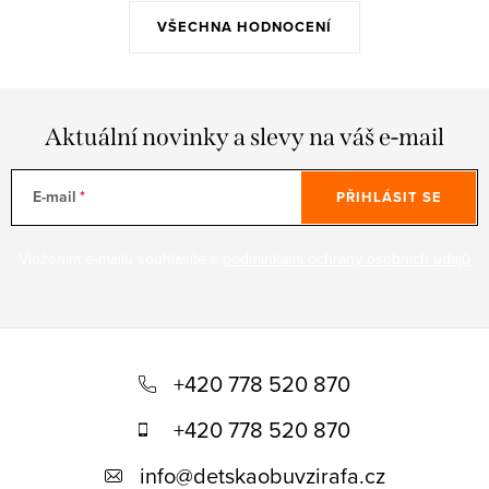
VŠECHNA HODNOCENÍ
Aktuální novinky a slevy na váš e-mail
E-mail
PŘIHLÁSIT SE
Vložením e-mailu souhlasíte s
podmínkami ochrany osobních údajů
Z
á
+420 778 520 870
p
+420 778 520 870
a
info
@
detskaobuvzirafa.cz