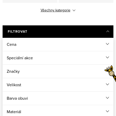
Všechny kategorie
Barefoot / Barefit
BOA zapínání
Holínky
Zimní boty
FILTROVAT
Cena
Speciální akce
Značky
Velikost
Barva obuvi
Materiál