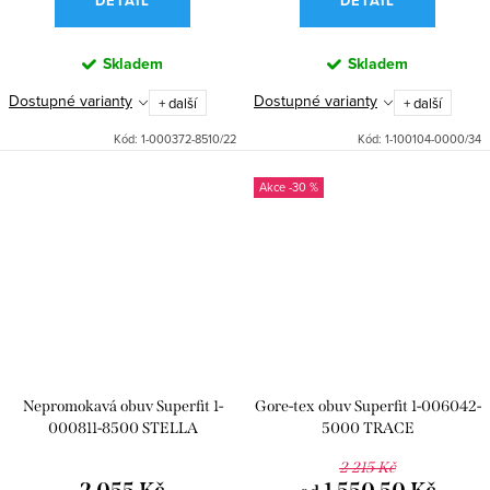
DETAIL
DETAIL
Skladem
Skladem
Dostupné varianty
Dostupné varianty
+ další
+ další
Kód:
1-000372-8510/22
Kód:
1-100104-0000/34
-30 %
Nepromokavá obuv Superfit 1-
Gore-tex obuv Superfit 1-006042-
000811-8500 STELLA
5000 TRACE
2 215 Kč