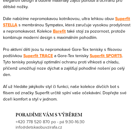
elegantní design a odolné materiály zajistí pohodlí a ochranu pro
r
o
dětské nožky.
v
v
k
Dále nabízíme nepromokavou kotníkovou, ultra lehkou obuv
Superfit
á
STELLA
s membránou Sympatex, která zaručuje vysokou prodyšnost
y
n
a nepromokavost. Kolekce
Barefit
také stojí za pozornost, protože
v
kombinuje moderní design s maximálním pohodlím.
í
ý
Pro aktivní děti jsou tu nepromokavé Gore-Tex tenisky s flísovou
p
podšívkou
Superfit TRACE
a Gore-Tex tenisky
Superfit SPORT5
.
i
Tyto tenisky poskytují optimální ochranu proti vlhkosti a chladu,
s
přičemž umožňují noze dýchat a zajišťují pohodlné nošení po celý
u
den.
Ať už hledáte jakýkoliv styl či funkci, naše kolekce dívčích bot s
flísem od značky Superfit určitě splní vaše očekávání. Dopřejte své
dceři komfort a styl v jednom.
PORADÍME VÁM S VÝBĚREM
+420 778 520 870 po - pá 9:30-16:30
info@detskaobuvzirafa.cz