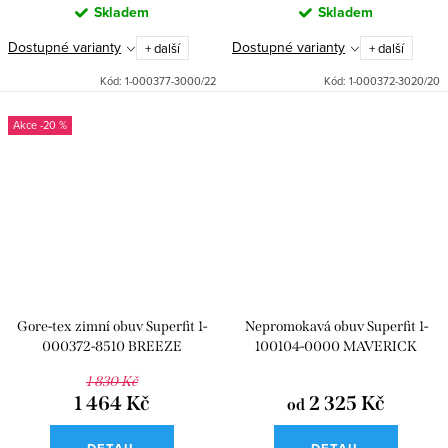
Skladem
Skladem
Dostupné varianty
Dostupné varianty
+ další
+ další
Kód:
1-000377-3000/22
Kód:
1-000372-3020/20
-20 %
Gore-tex zimní obuv Superfit 1-
Nepromokavá obuv Superfit 1-
000372-8510 BREEZE
100104-0000 MAVERICK
1 830 Kč
1 464 Kč
2 325 Kč
od