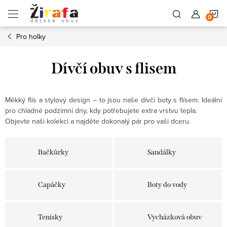
Přejít
N
na
obsah
Pro holky
K
Dívčí obuv s flisem
Měkký flís a stylový design – to jsou naše dívčí boty s flísem. Ideální
pro chladné podzimní dny, kdy potřebujete extra vrstvu tepla.
Objevte naši kolekci a najděte dokonalý pár pro vaši dceru.
Bačkůrky
Sandálky
Capáčky
Boty do vody
Tenisky
Vycházková obuv