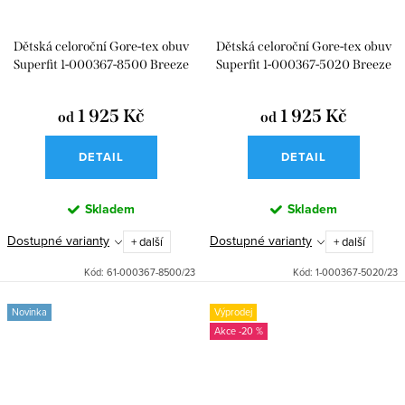
Dětská celoroční Gore-tex obuv
Dětská celoroční Gore-tex obuv
Superfit 1-000367-8500 Breeze
Superfit 1-000367-5020 Breeze
Lila
Red
1 925 Kč
1 925 Kč
od
od
DETAIL
DETAIL
Skladem
Skladem
Dostupné varianty
Dostupné varianty
+ další
+ další
Kód:
61-000367-8500/23
Kód:
1-000367-5020/23
Novinka
Výprodej
-20 %