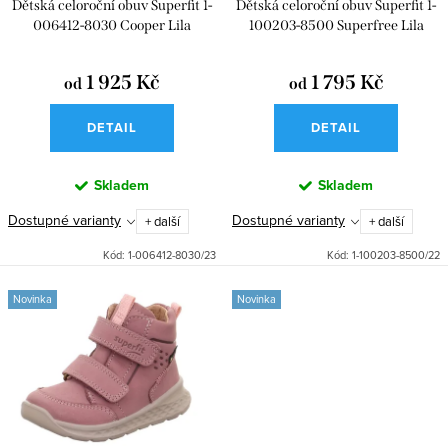
u
Dětská celoroční obuv Superfit 1-
Dětská celoroční obuv Superfit 1-
o
k
006412-8030 Cooper Lila
100203-8500 Superfree Lila
d
t
u
1 925 Kč
1 795 Kč
od
od
ů
k
DETAIL
DETAIL
t
ů
Skladem
Skladem
Dostupné varianty
Dostupné varianty
+ další
+ další
Kód:
1-006412-8030/23
Kód:
1-100203-8500/22
Novinka
Novinka