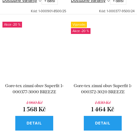
Dostupné varianty
Dostupné varianty
+ další
+ další
Kód:
1-000901-8500/25
Kód:
1-000377-9500/24
-20 %
Výprodej
-20 %
Gore-tex zimní obuv Superfit 1-
Gore-tex zimní obuv Superfit 1-
000377-3000 BREEZE
000372-3020 BREEZE
1 960 Kč
1 830 Kč
1 568 Kč
1 464 Kč
DETAIL
DETAIL