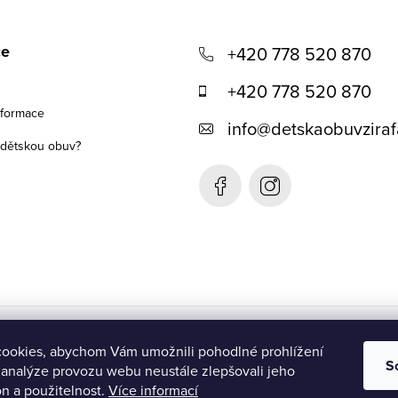
ce
+420 778 520 870
+420 778 520 870
nformace
info
@
detskaobuvziraf
t dětskou obuv?
Detská obuv Žirafa- SK
ookies, abychom Vám umožnili pohodlné prohlížení
S
 analýze provozu webu neustále zlepšovali jeho
n a použitelnost.
Více informací