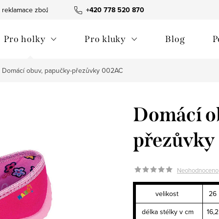
 reklamace zboží
Obchodní podmínky
+420 778 520 870
Reklamační pořádek
Pro holky
Pro kluky
Blog
P
Domácí obuv, papučky-přezůvky 002AC
Domácí o
přezůvky
Neohodnoceno
velikost
26
délka stélky v cm
16,2