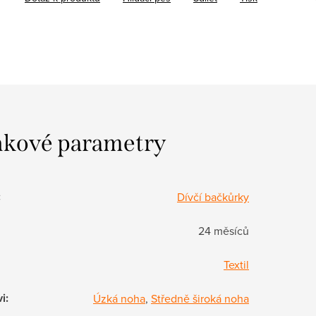
kové parametry
:
Dívčí bačkůrky
24 měsíců
Textil
vi
:
Úzká noha
,
Středně široká noha