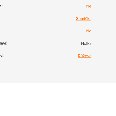
a
:
Ne
Gumička
Ne
laví
:
Holka
vi
:
Růžová