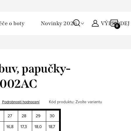
Podmínky ochrany osobních údajů
Žirafa klub
Kontakty
NÁKU
éče o boty
Novinky 2026
VÝPRODEJ
KOŠÍ
buv, papučky-
 002AC
Kód produktu:
Zvolte variantu
Podrobnosti hodnocení
27
28
29
30
16,8
17,3
18,0
18,7