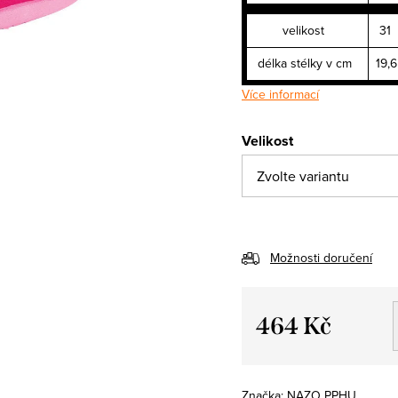
velikost
31
délka stélky v cm
19,6
Více informací
Velikost
Možnosti doručení
464 Kč
Měrná
cena:
Značka:
NAZO PPHU