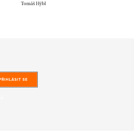
Tomáš Hýbl
PŘIHLÁSIT SE
jů