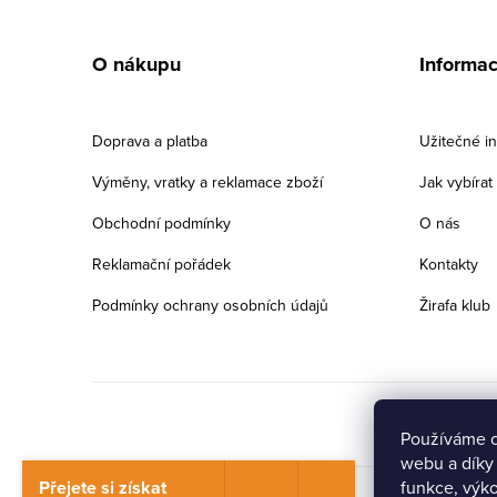
Z
á
O nákupu
Informa
p
a
Doprava a platba
Užitečné i
t
Výměny, vratky a reklamace zboží
Jak vybíra
í
Obchodní podmínky
O nás
Reklamační pořádek
Kontakty
Podmínky ochrany osobních údajů
Žirafa klub
Používáme c
webu a díky
Přejete si získat
funkce, výko