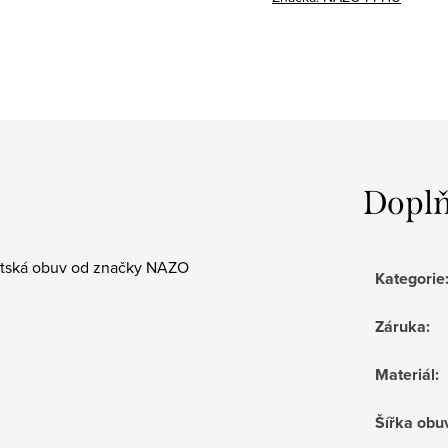
Doplň
ětská obuv od značky NAZO
Kategorie
Záruka
:
Materiál
:
Šířka obu