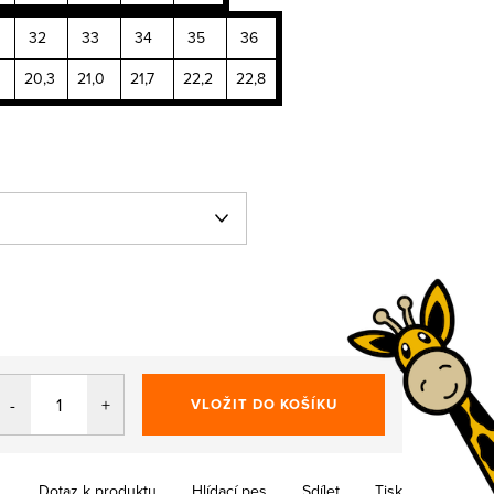
32
33
34
35
36
20,3
21,0
21,7
22,2
22,8
VLOŽIT DO KOŠÍKU
Dotaz k produktu
Hlídací pes
Sdílet
Tisk