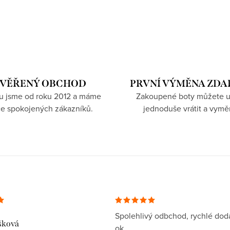
VĚŘENÝ OBCHOD
PRVNÍ VÝMĚNA ZD
hu jsme od roku 2012 a máme
Zakoupené boty můžete u
íce spokojených zákazníků.
jednoduše vrátit a vymě
Spolehlivý odbchod, rychlé dodá
šková
ok.