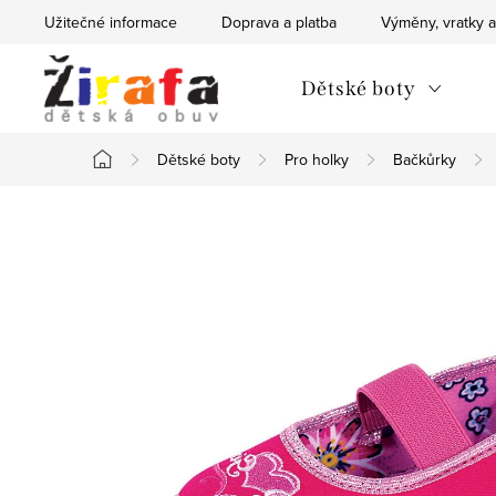
Přejít
Užitečné informace
Doprava a platba
Výměny, vratky a
na
obsah
Dětské boty
Dětské boty
Pro holky
Bačkůrky
Domů