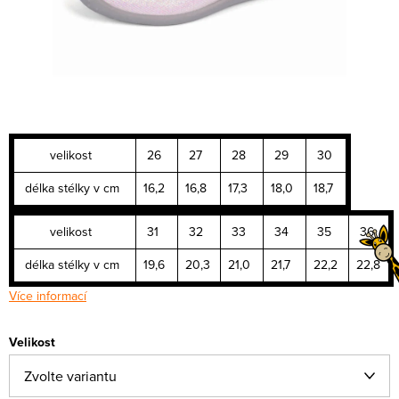
velikost
26
27
28
29
30
délka stélky v cm
16,2
16,8
17,3
18,0
18,7
velikost
31
32
33
34
35
36
délka stélky v cm
19,6
20,3
21,0
21,7
22,2
22,8
Více informací
Velikost