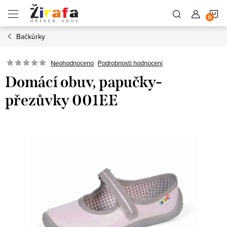
Přejít
N
na
obsah
Bačkůrky
K
Neohodnoceno
Podrobnosti hodnocení
Domácí obuv, papučky-
přezůvky 001EE