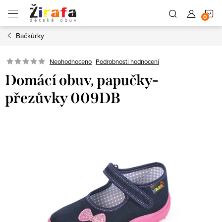
Přejít
N
na
obsah
Bačkůrky
K
Neohodnoceno
Podrobnosti hodnocení
Domácí obuv, papučky-
přezůvky 009DB