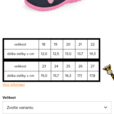
velikost
18
19
20
21
22
délka stélky v cm
12,0
12,5
13,0
13,7
14,3
velikost
23
24
25
26
27
délka stélky v cm
15,0
15,7
16,3
17,1
17,8
Více informací
Velikost