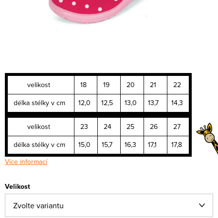
velikost
18
19
20
21
22
délka stélky v cm
12,0
12,5
13,0
13,7
14,3
velikost
23
24
25
26
27
délka stélky v cm
15,0
15,7
16,3
17,1
17,8
Více informací
Velikost