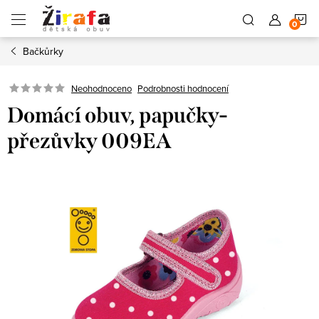
Přejít
N
na
obsah
Bačkůrky
K
Neohodnoceno
Podrobnosti hodnocení
Domácí obuv, papučky-
přezůvky 009EA