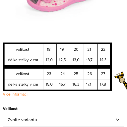
velikost
18
19
20
21
22
délka stélky v cm
12,0
12,5
13,0
13,7
14,3
velikost
23
24
25
26
27
délka stélky v cm
15,0
15,7
16,3
17,1
17,8
Více informací
Velikost