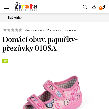
Přejít
N
na
obsah
Bačkůrky
K
Neohodnoceno
Podrobnosti hodnocení
Domácí obuv, papučky-
přezůvky 010SA
Tip