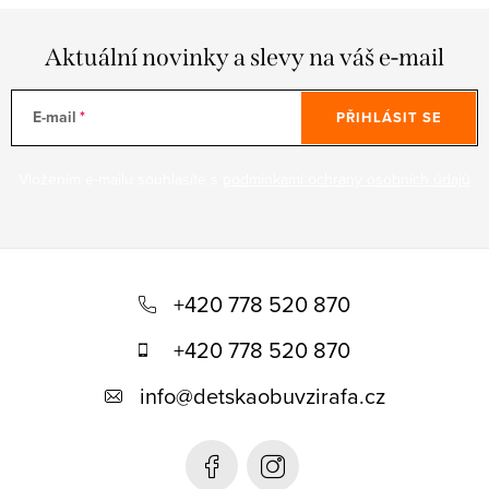
Aktuální novinky a slevy na váš e-mail
E-mail
PŘIHLÁSIT SE
Vložením e-mailu souhlasíte s
podmínkami ochrany osobních údajů
Z
á
+420 778 520 870
p
+420 778 520 870
a
info
@
detskaobuvzirafa.cz
t
í