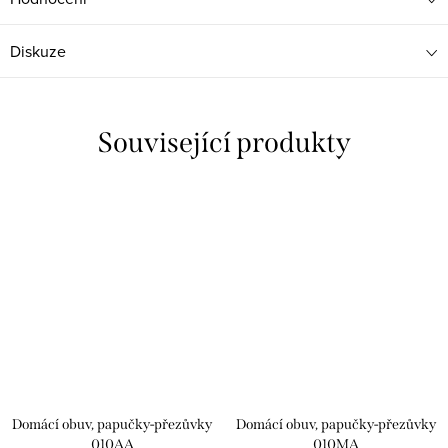
Diskuze
Související produkty
Domácí obuv, papučky-přezůvky
Domácí obuv, papučky-přezůvky
010AA
010MA