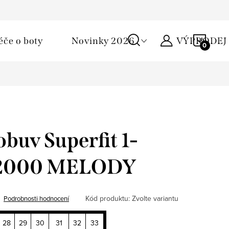
Podmínky ochrany osobních údajů
Žirafa klub
Kontakty
NÁKU
éče o boty
Novinky 2026
VÝPRODEJ
KOŠÍ
obuv Superfit 1-
2000 MELODY
Kód produktu:
Zvolte variantu
Podrobnosti hodnocení
28
29
30
31
32
33