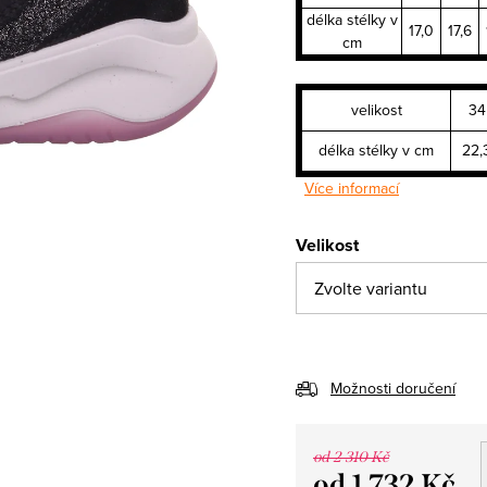
délka stélky v
17,0
17,6
cm
velikost
34
délka stélky v cm
22,
Více informací
Velikost
Možnosti doručení
od 2 310 Kč
od
1 732 Kč