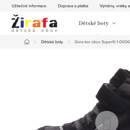
Přejít
Užitečné informace
Doprava a platba
Výměny, vratky a
na
obsah
Dětské boty
Dětské boty
Gore-tex obuv Superfit 1-00
Domů