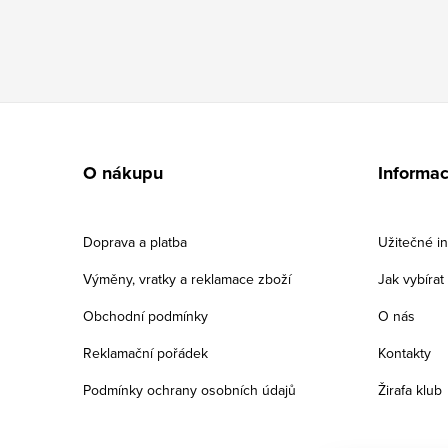
Z
á
O nákupu
Informa
p
a
Doprava a platba
Užitečné i
t
Výměny, vratky a reklamace zboží
Jak vybíra
í
Obchodní podmínky
O nás
Reklamační pořádek
Kontakty
Podmínky ochrany osobních údajů
Žirafa klub