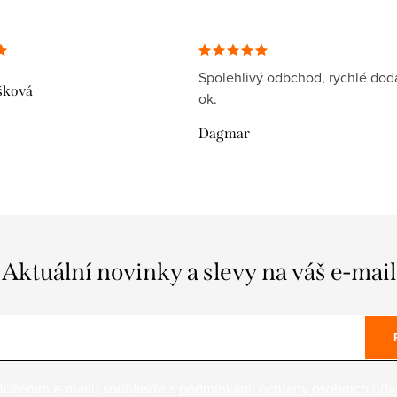
Spolehlivý odbchod, rychlé dodá
šková
ok.
Dagmar
Aktuální novinky a slevy na váš e-mail
ložením e-mailu souhlasíte s
podmínkami ochrany osobních úda