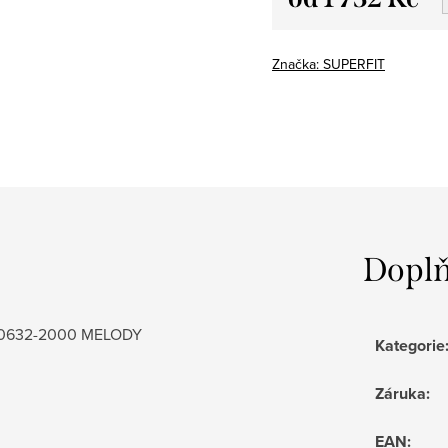
Měrná
cena:
Značka:
SUPERFIT
Doplň
-000632-2000 MELODY
Kategorie
Záruka
:
EAN
: