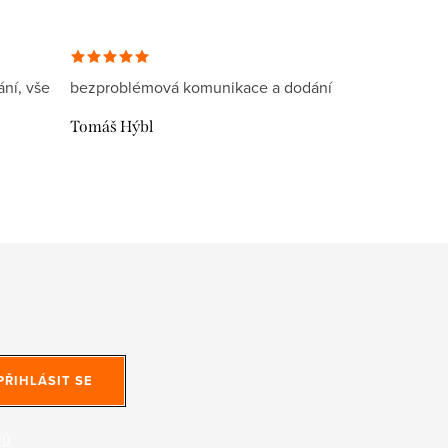
ní, vše
bezproblémová komunikace a dodání
Tomáš Hýbl
PŘIHLÁSIT SE
jů