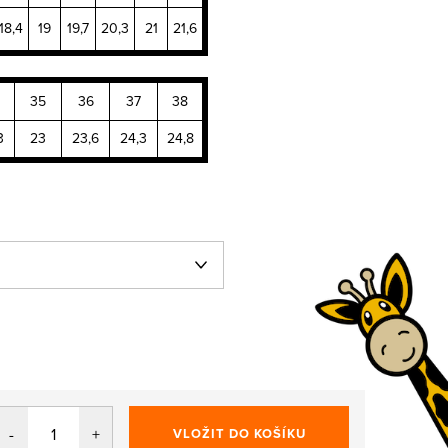
18,4
19
19,7
20,3
21
21,6
35
36
37
38
3
23
23,6
24,3
24,8
VLOŽIT DO KOŠÍKU