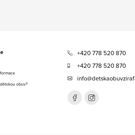
ce
+420 778 520 870
+420 778 520 870
nformace
info
@
detskaobuvziraf
t dětskou obuv?