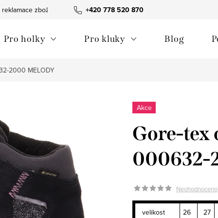
 reklamace zboží
Obchodní podmínky
+420 778 520 870
Reklamační pořádek
Pro holky
Pro kluky
Blog
P
0632-2000 MELODY
Akce
Gore-tex 
000632-
Neohodnoceno
velikost
26
27