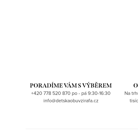
PORADÍME VÁM S VÝBĚREM
O
+420 778 520 870 po - pá 9:30-16:30
Na tr
info@detskaobuvzirafa.cz
tis