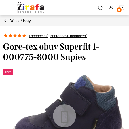
Přejít
N
na
obsah
Dětské boty
K
1 hodnocení
Podrobnosti hodnocení
Gore-tex obuv Superfit 1-
000775-8000 Supies
Akce