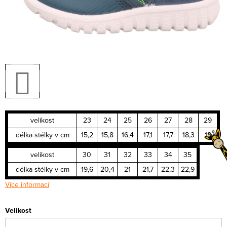
velikost
23
24
25
26
27
28
29
délka stélky v cm
15,2
15,8
16,4
17,1
17,7
18,3
19
velikost
30
31
32
33
34
35
délka stélky v cm
19,6
20,4
21
21,7
22,3
22,9
Více informací
Velikost