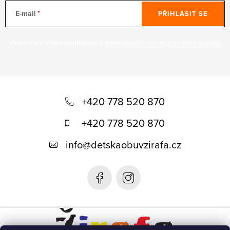
E-mail
PŘIHLÁSIT SE
Vložením e-mailu souhlasíte s
podmínkami ochrany osobních údajů
Z
á
+420 778 520 870
p
+420 778 520 870
a
info
@
detskaobuvzirafa.cz
t
í