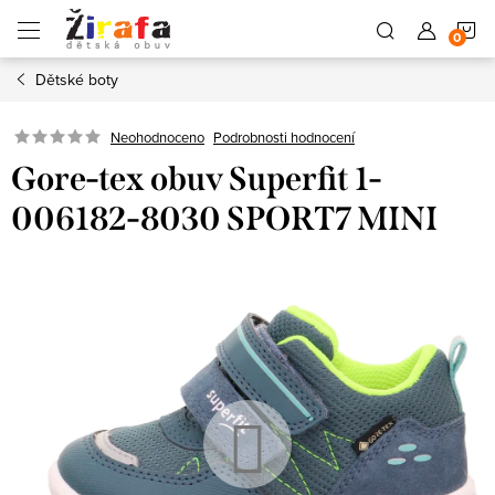
Přejít
N
na
obsah
Dětské boty
K
Neohodnoceno
Podrobnosti hodnocení
Gore-tex obuv Superfit 1-
006182-8030 SPORT7 MINI