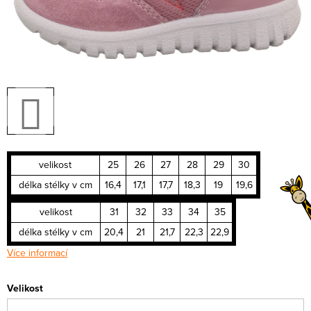
velikost
25
26
27
28
29
30
délka stélky v cm
16,4
17,1
17,7
18,3
19
19,6
velikost
31
32
33
34
35
délka stélky v cm
20,4
21
21,7
22,3
22,9
Více informací
Velikost