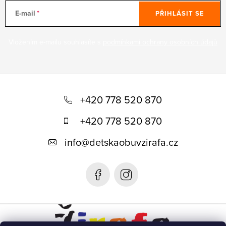
E-mail
PŘIHLÁSIT SE
Vložením e-mailu souhlasíte s
podmínkami ochrany osobních údajů
Z
á
+420 778 520 870
p
+420 778 520 870
a
info
@
detskaobuvzirafa.cz
t
í