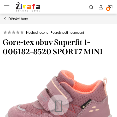
Přejít
N
na
obsah
Dětské boty
K
Neohodnoceno
Podrobnosti hodnocení
Gore-tex obuv Superfit 1-
006182-8520 SPORT7 MINI