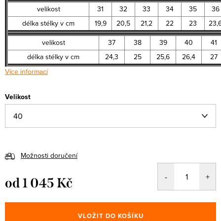
velikost
31
32
33
34
35
36
délka stélky v cm
19,9
20,5
21,2
22
23
23,
velikost
37
38
39
40
41
délka stélky v cm
24,3
25
25,6
26,4
27
Více informací
Velikost
Možnosti doručení
od
1 045 Kč
Měrná
cena:
VLOŽIT DO KOŠÍKU