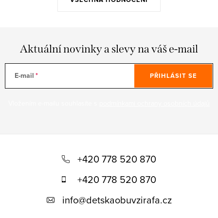
Aktuální novinky a slevy na váš e-mail
E-mail
PŘIHLÁSIT SE
Vložením e-mailu souhlasíte s
podmínkami ochrany osobních údajů
Z
á
+420 778 520 870
p
+420 778 520 870
a
info
@
detskaobuvzirafa.cz
t