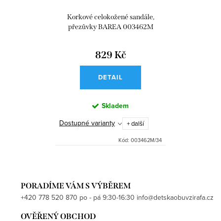
Korkové celokožené sandále,
přezůvky BAREA 003462M
829 Kč
DETAIL
Skladem
Dostupné varianty
+ další
Kód:
003462M/34
PORADÍME VÁM S VÝBĚREM
+420 778 520 870 po - pá 9:30-16:30 info@detskaobuvzirafa.cz
OVĚŘENÝ OBCHOD