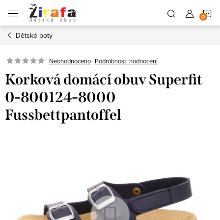
Přejít
N
na
obsah
Dětské boty
K
Neohodnoceno
Podrobnosti hodnocení
Korková domácí obuv Superfit
0-800124-8000
Fussbettpantoffel