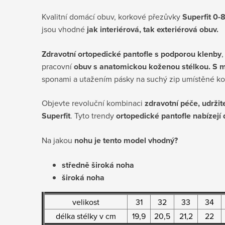
Kvalitní domácí obuv, korkové přezůvky
Superfit 0-
jsou vhodné
jak interiérová, tak exteriérová obuv.
Zdravotní ortopedické pantofle s podporou klenby
,
pracovní
obuv s anatomickou koženou stélkou. S mo
sponami a utažením pásky na suchý zip umístěné ko
Objevte revoluční kombinaci
zdravotní péče, udržite
Superfit
. Tyto trendy
ortopedické pantofle nabízej
Na jakou
nohu je tento model vhodný?
středně široká noha
široká noha
velikost
31
32
33
34
délka stélky v cm
19,9
20,5
21,2
22