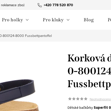
 reklamace zboží
Obchodní podmínky
+420 778 520 870
Reklamační pořádek
Pro holky
Pro kluky
Blog
P
 0-800124-8000 Fussbettpantoffel
Korková d
0-80012
Fussbettp
Neohodnoceno
Dětské bačkůrky 
Superfit 