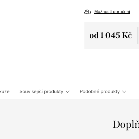
Možnosti doručení
od
1 045 Kč
Měrná
cena:
kuze
Související produkty
Podobné produkty
Doplň