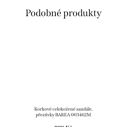
Korkové celokožené sandále,
přezůvky BAREA 003462M