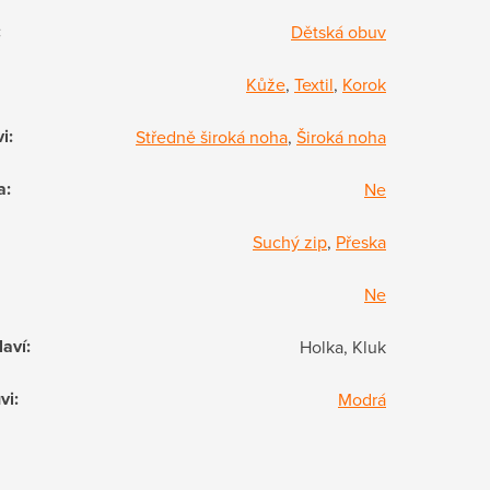
:
Dětská obuv
Kůže
,
Textil
,
Korok
vi
:
Středně široká noha
,
Široká noha
a
:
Ne
Suchý zip
,
Přeska
Ne
laví
:
Holka, Kluk
vi
:
Modrá