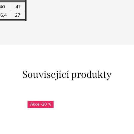
40
41
6,4
27
Související produkty
-20 %