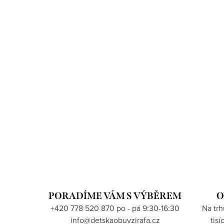
PORADÍME VÁM S VÝBĚREM
O
+420 778 520 870 po - pá 9:30-16:30
Na tr
info@detskaobuvzirafa.cz
tis