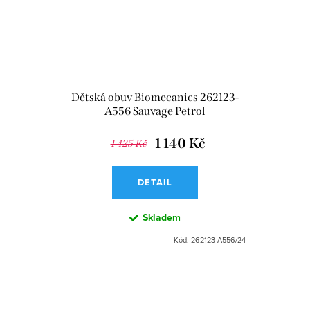
Dětská obuv Biomecanics 262123-
A556 Sauvage Petrol
1 140 Kč
1 425 Kč
DETAIL
Skladem
Kód:
262123-A556/24