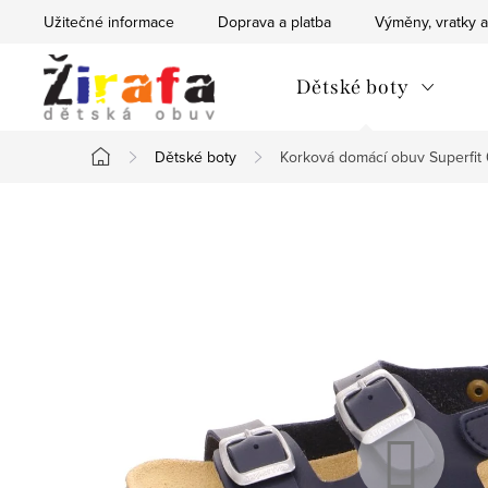
Přejít
Užitečné informace
Doprava a platba
Výměny, vratky a
na
obsah
Dětské boty
Dětské boty
Korková domácí obuv Superfit
Domů