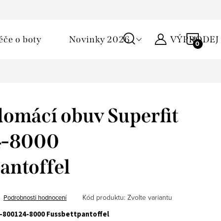
Podmínky ochrany osobních údajů
Žirafa klub
Kontakty
NÁKU
éče o boty
Novinky 2026
VÝPRODEJ
KOŠÍ
omácí obuv Superfit
4-8000
antoffel
Kód produktu:
Zvolte variantu
Podrobnosti hodnocení
0-800124-8000 Fussbettpantoffel