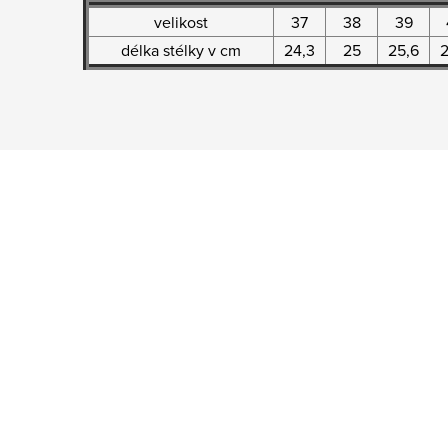
velikost
37
38
39
délka stélky v cm
24,3
25
25,6
2