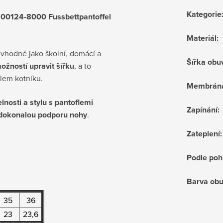
Kategorie
800124-8000 Fussbettpantoffel
Materiál
:
 vhodné jako školní, domácí a
Šířka obu
žností upravit šířku
, a to
lem kotníku.
Membrán
lnosti a stylu s pantoflemi
Zapínání
:
í dokonalou podporu nohy
.
Zateplení
:
Podle poh
Barva obu
35
36
23
23,6