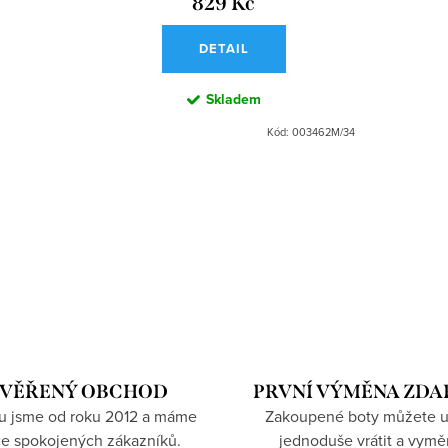
829 Kč
DETAIL
Skladem
Kód:
003462M/34
VĚŘENÝ OBCHOD
PRVNÍ VÝMĚNA ZD
hu jsme od roku 2012 a máme
Zakoupené boty můžete u
íce spokojených zákazníků.
jednoduše vrátit a vymě