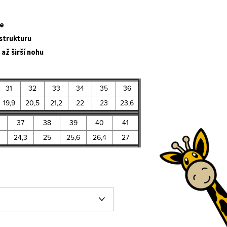
e
strukturu
až širší nohu
31
32
33
34
35
36
19,9
20,5
21,2
22
23
23,6
37
38
39
40
41
24,3
25
25,6
26,4
27