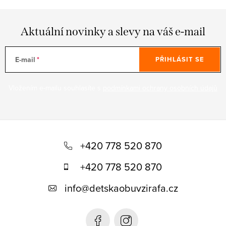
Aktuální novinky a slevy na váš e-mail
E-mail
PŘIHLÁSIT SE
Vložením e-mailu souhlasíte s
podmínkami ochrany osobních údajů
Z
á
+420 778 520 870
p
+420 778 520 870
a
info
@
detskaobuvzirafa.cz
t
í