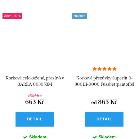
-20 %
Novinka
Korkové celokožené, přezůvky
Korkové přezůvky Superfit 0-
BAREA 003053M
800111-0000 Fussbettpantoffel
829 Kč
663 Kč
865 Kč
od
DETAIL
DETAIL
Skladem
Skladem