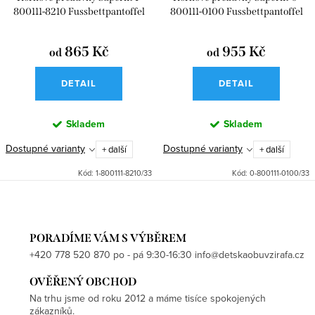
800111-8210 Fussbettpantoffel
800111-0100 Fussbettpantoffel
Blau
865 Kč
955 Kč
od
od
DETAIL
DETAIL
Skladem
Skladem
Dostupné varianty
Dostupné varianty
+ další
+ další
Kód:
1-800111-8210/33
Kód:
0-800111-0100/33
PORADÍME VÁM S VÝBĚREM
+420 778 520 870 po - pá 9:30-16:30 info@detskaobuvzirafa.cz
OVĚŘENÝ OBCHOD
Na trhu jsme od roku 2012 a máme tisíce spokojených
zákazníků.