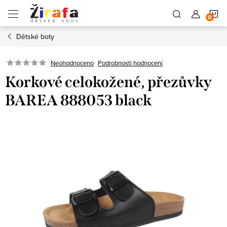
Přejít
N
na
obsah
Dětské boty
K
Neohodnoceno
Podrobnosti hodnocení
Korkové celokožené, přezůvky
BAREA 888053 black