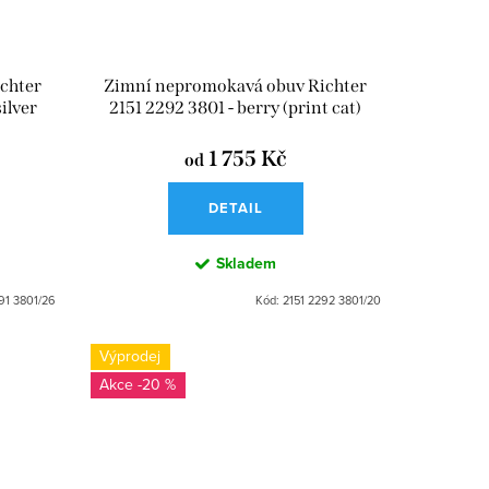
chter
Zimní nepromokavá obuv Richter
ilver
2151 2292 3801 - berry (print cat)
1 755 Kč
od
DETAIL
Skladem
91 3801/26
Kód:
2151 2292 3801/20
Výprodej
-20 %