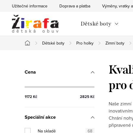
Přejít
Užitečné informace
Doprava a platba
Výměny, vratky a
na
obsah
Dětské boty
Dětské boty
Pro holky
Zimní boty
Domů
P
Kval
Cena
o
pro 
s
1172
Kč
2825
Kč
t
Naše zimní 
inovativním
r
Speciální akce
Chrání nohy
a
připravené 
Na skladě
68