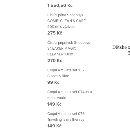
1 550,50 Kč
Čistící pěna Shoeboys
COMBI CLEAN & CARE
200 ml s výživou
275 Kč
Čistící prípravok Shoeboys
Dětské z
SNEAKER MAGIC
CLEANER 100ml
270 Kč
Coqui Amuletz set 165
Bloom & Ride
99 Kč
Coqui Amuletz set 074 Its a
mans world
149 Kč
Coqui Amuletz set 076
Traveling is my therapy
149 Kč