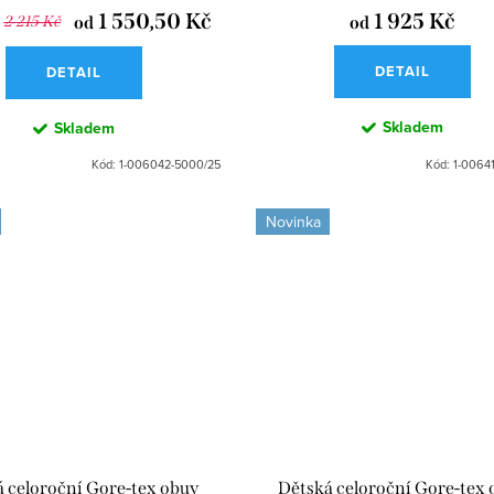
1 550,50 Kč
1 925 Kč
2 215 Kč
od
od
DETAIL
DETAIL
Skladem
Skladem
Kód:
1-006042-5000/25
Kód:
1-0064
Novinka
 celoroční Gore-tex obuv
Dětská celoroční Gore-tex