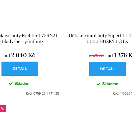
avé boty Richter 0759 2211
Dětské zimní boty Superfit 1-
11-lady/berry/infinity
5000 HUSKY 1 GTX
2 040 Kč
1 376 
od
1 720 Kč
od
DETAIL
DETAIL
Skladem
Skladem
Kód:
0759 2211 7411/25
Kód:
1-00604
 %