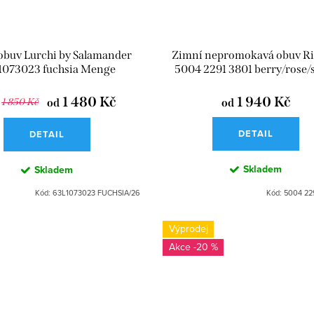
obuv Lurchi by Salamander
Zimní nepromokavá obuv Ri
1073023 fuchsia Menge
5004 2291 3801 berry/rose/s
1 480 Kč
1 940 Kč
1 850 Kč
od
od
DETAIL
DETAIL
Skladem
Skladem
Kód:
63L1073023 FUCHSIA/26
Kód:
5004 22
Výprodej
-20 %