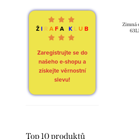
Zimná 
Ž
I
R
A
F
A
K
L
U
B
63L
Zaregistrujte se do
našeho e-shopu a
získejte věrnostní
slevu!
Top 10 produktů