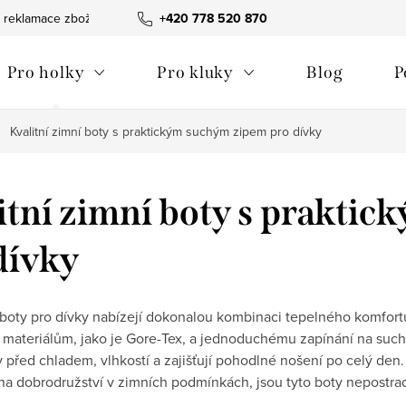
 reklamace zboží
Obchodní podmínky
+420 778 520 870
Reklamační pořádek
Pro holky
Pro kluky
Blog
P
Kvalitní zimní boty s praktickým suchým zipem pro dívky
itní zimní boty s prakti
dívky
boty pro dívky nabízejí dokonalou kombinaci tepelného komfortu
 materiálům, jako je Gore-Tex, a jednoduchému zapínání na suchý z
 před chladem, vlhkostí a zajišťují pohodlné nošení po celý den. P
na dobrodružství v zimních podmínkách, jsou tyto boty nepostr