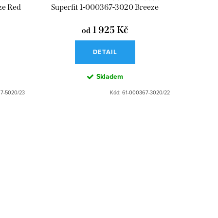
ze Red
Superfit 1-000367-3020 Breeze
Braun
1 925 Kč
od
DETAIL
Skladem
7-5020/23
Kód:
61-000367-3020/22