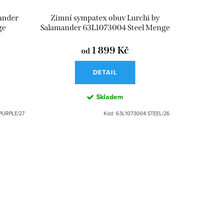
ander
Zimní sympatex obuv Lurchi by
ge
Salamander 63L1073004 Steel Menge
1 899 Kč
od
DETAIL
Skladem
PURPLE/27
Kód:
63L1073004 STEEL/26