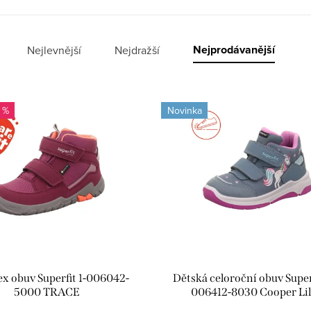
Nejprodávanější
Nejlevnější
Nejdražší
 %
Novinka
ex obuv Superfit 1-006042-
Dětská celoroční obuv Superf
5000 TRACE
006412-8030 Cooper Li