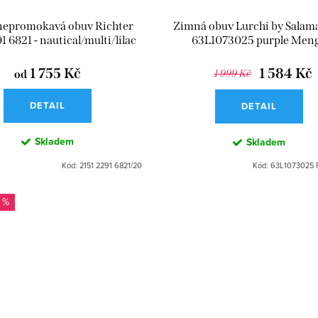
nepromokavá obuv Richter
Zimná obuv Lurchi by Salam
1 6821 - nautical/multi/lilac
63L1073025 purple Men
1 755 Kč
1 584 Kč
od
1 999 Kč
DETAIL
DETAIL
Skladem
Skladem
Kód:
2151 2291 6821/20
Kód:
63L1073025 
 %