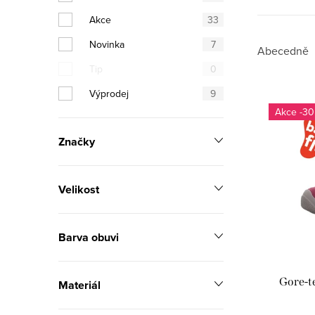
n
Akce
33
n
Novinka
7
Ř
Abecedně
í
Tip
0
a
p
Výprodej
9
V
z
-30
a
ý
e
n
Značky
p
n
e
i
í
Velikost
l
s
p
p
Barva obuvi
r
r
o
Gore-t
Materiál
o
d