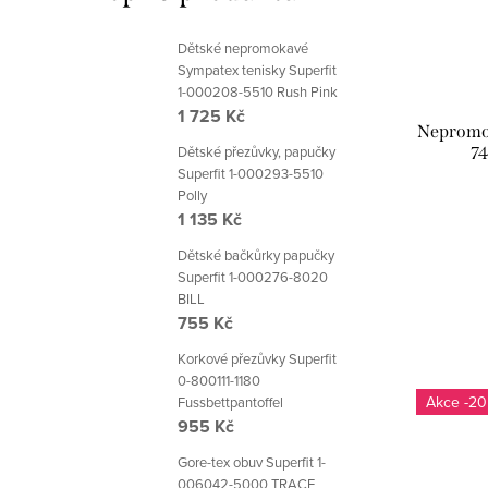
Dětské nepromokavé
Sympatex tenisky Superfit
1-000208-5510 Rush Pink
1 725 Kč
Nepromok
Dětské přezůvky, papučky
74
Superfit 1-000293-5510
Polly
1 135 Kč
Dětské bačkůrky papučky
Superfit 1-000276-8020
BILL
755 Kč
Korkové přezůvky Superfit
0-800111-1180
-20
Fussbettpantoffel
955 Kč
Gore-tex obuv Superfit 1-
006042-5000 TRACE