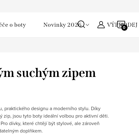
Podmínky ochrany osobních údajů
Žirafa klub
Kontakty
NÁKU
éče o boty
Novinky 2026
VÝPRODEJ
KOŠÍ
ckým suchým zipem
, praktického designu a moderního stylu. Díky
ip, jsou tyto boty ideální volbou pro aktivní děti.
ro dívky, které chtějí být stylové, ale zároveň
adatelným doplňkem.