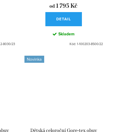
1 795 Kč
od
DETAIL
Skladem
12-8030/23
Kód:
1-100203-8500/22
Novinka
 obuv
Dětská celoroční Gore-tex obuv