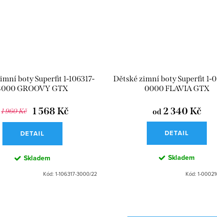
imní boty Superfit 1-106317-
Dětské zimní boty Superfit 1-
3000 GROOVY GTX
0000 FLAVIA GTX
1 568 Kč
2 340 Kč
1 960 Kč
od
DETAIL
DETAIL
Skladem
Skladem
Kód:
1-106317-3000/22
Kód:
1-00021