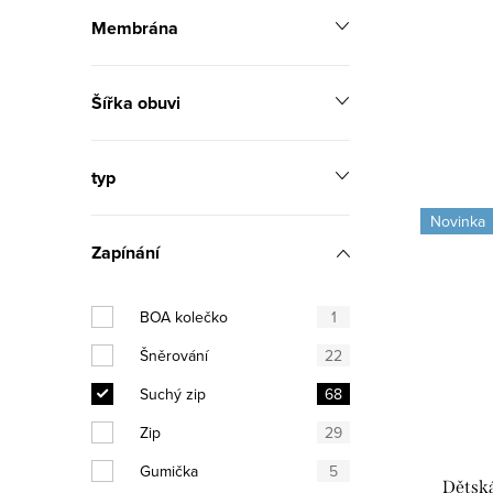
d
u
Membrána
u
k
k
t
Šířka obuvi
t
ů
ů
typ
Novinka
Zapínání
BOA kolečko
1
Šněrování
22
Suchý zip
68
Zip
29
Gumička
5
Dětská