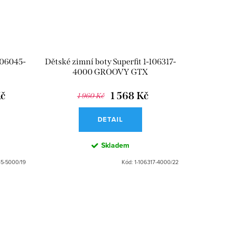
006045-
Dětské zimní boty Superfit 1-106317-
4000 GROOVY GTX
Kč
1 568 Kč
1 960 Kč
DETAIL
Skladem
5-5000/19
Kód:
1-106317-4000/22