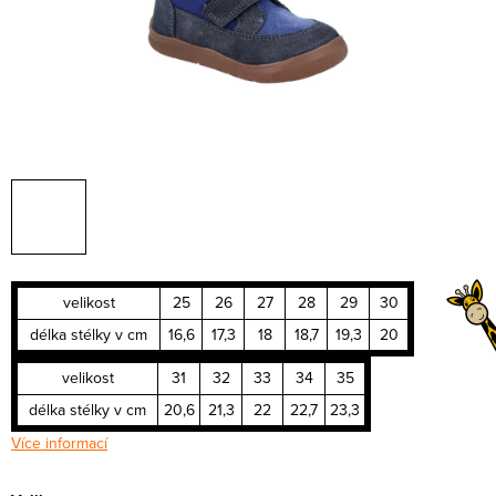
velikost
25
26
27
28
29
30
délka stélky v cm
16,6
17,3
18
18,7
19,3
20
velikost
31
32
33
34
35
délka stélky v cm
20,6
21,3
22
22,7
23,3
Více informací