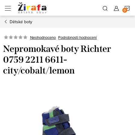
Přejít
N
na
obsah
Dětské boty
K
Neohodnoceno
Podrobnosti hodnocení
Nepromokavé boty Richter
0759 2211 6611-
city/cobalt/lemon