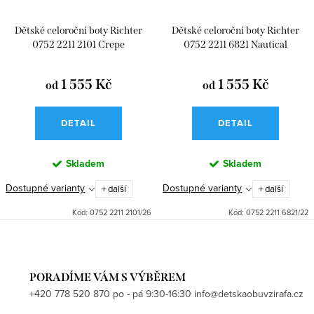
Dětské celoroční boty Richter
Dětské celoroční boty Richter
0752 2211 2101 Crepe
0752 2211 6821 Nautical
1 555 Kč
1 555 Kč
od
od
DETAIL
DETAIL
Skladem
Skladem
Dostupné varianty
Dostupné varianty
+ další
+ další
Kód:
0752 2211 2101/26
Kód:
0752 2211 6821/22
PORADÍME VÁM S VÝBĚREM
+420 778 520 870 po - pá 9:30-16:30 info@detskaobuvzirafa.cz