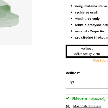
nevyjímatelná
stélka
rychle se usuší
vhodné
do vody
lehké a prodyšné
san
materiál -
Coqui Air
pro
středně širokou 
velikost
délka stélky v cm
Více infor
Velikost
Skladem
Možnosti doručení