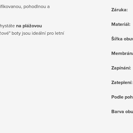
tifikovanou, pohodlnou a
Záruka
:
Materiál
:
chystáte
na plážovou
žové" boty jsou ideální pro letní
Šířka obu
Membrán
Zapínání
:
Zateplení
:
Podle poh
Barva obu