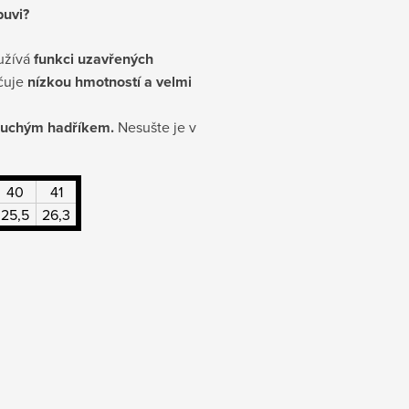
buvi?
yužívá
funkci uzavřených
ačuje
nízkou hmotností a velmi
t suchým hadříkem.
Nesušte je v
40
41
25,5
26,3