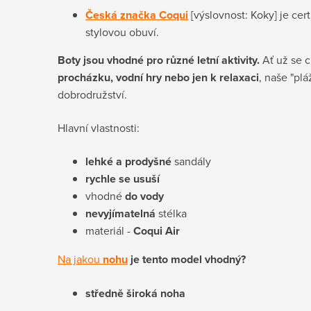
Česká značka Coqui
[výslovnost: Koky] je cer
stylovou obuví.
Boty jsou vhodné pro různé letní aktivity.
Ať už se 
procházku, vodní hry nebo jen k relaxaci
, naše "plá
dobrodružství.
Hlavní vlastnosti:
lehké a prodyšné
sandály
rychle se usuší
vhodné
do vody
nevyjímatelná
stélka
materiál -
Coqui Air
Na jakou
nohu
je tento model vhodný?
středně široká noha