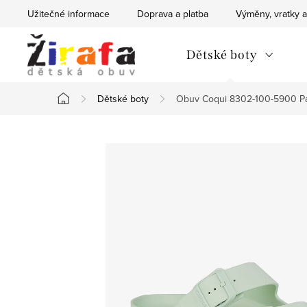
Přejít
Užitečné informace
Doprava a platba
Výměny, vratky a
na
obsah
Dětské boty
Dětské boty
Obuv Coqui 8302-100-5900 Pas
Domů