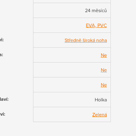
24 měsíců
EVA, PVC
vi
:
Středně široká noha
a
:
Ne
Ne
Ne
laví
:
Holka
vi
:
Zelená