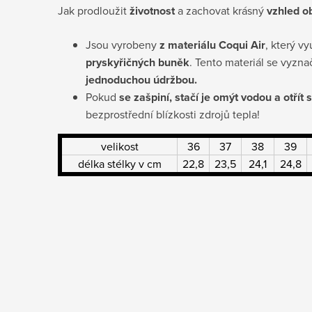
Jak prodloužit
životnost
a zachovat krásný
vzhled o
Jsou vyrobeny
z materiálu Coqui Air
, který v
pryskyřičných buněk
. Tento materiál se vyzn
jednoduchou údržbou.
Pokud
se zašpiní, stačí je omýt vodou a otří
bezprostřední blízkosti zdrojů tepla!
velikost
36
37
38
39
délka stélky v cm
22,8
23,5
24,1
24,8