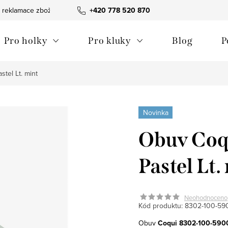
 reklamace zboží
Obchodní podmínky
+420 778 520 870
Reklamační pořádek
Pro holky
Pro kluky
Blog
P
tel Lt. mint
Novinka
Obuv Coq
Pastel Lt.
Neohodnoceno
Kód produktu:
8302-100-59
Obuv
Coqui 8302-100-5900 