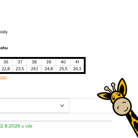
dály
nohu
36
37
38
39
40
41
22,8
23,5
24,1
24,8
25,5
26,3
mací
12.8.2026