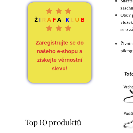
Snažte
zaschn
Obuv p
Ž
I
R
A
F
A
K
L
U
B
vložek
se o z
Zaregistrujte se do
Životn
našeho e-shopu a
piktog
získejte věrnostní
slevu!
Top 10 produktů