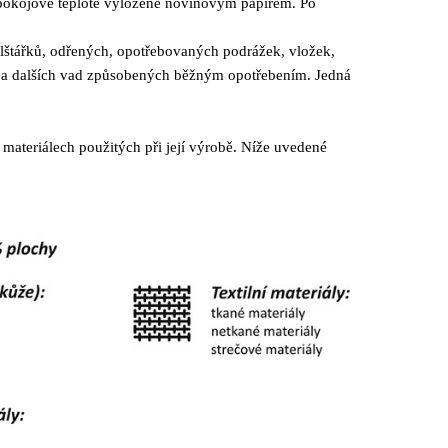
i pokojové teplotě vyložené novinovým papírem. Po
olštářků, odřených, opotřebovaných podrážek, vložek,
jů a dalších vad způsobených běžným opotřebením. Jedná
h materiálech použitých při její výrobě. Níže uvedené