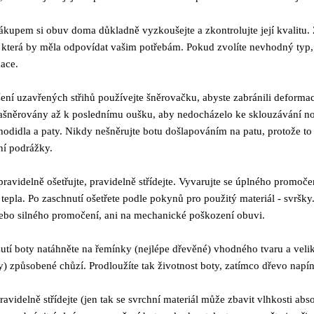
ákupem si obuv doma důkladně vyzkoušejte a zkontrolujte její kvalitu. Zv
 která by měla odpovídat vašim potřebám. Pokud zvolíte nevhodný typ, 
ace.
šení uzavřených střihů používejte šněrovačku, abyste zabránili deformac
ašněrovány až k poslednímu oušku, aby nedocházelo ke sklouzávání noh
chodidla a paty. Nikdy nešněrujte botu došlapováním na patu, protože 
ní podrážky.
ravidelně ošetřujte, pravidelně střídejte. Vyvarujte se úplného promo
 tepla. Po zaschnutí ošetřete podle pokynů pro použitý materiál - svršky
ebo silného promočení, ani na mechanické poškození obuvi.
utí boty natáhněte na řemínky (nejlépe dřevěné) vhodného tvaru a velik
y) způsobené chůzí. Prodloužíte tak životnost boty, zatímco dřevo napí
ravidelně střídejte (jen tak se svrchní materiál může zbavit vlhkosti ab