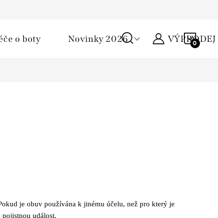
Podmínky ochrany osobních údajů
Žirafa klub
Kontakty
NÁKU
éče o boty
Novinky 2026
VÝPRODEJ
KOŠÍ
 Pokud je obuv používána k jinému účelu, než pro který je
 pojistnou událost.