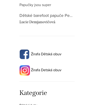
Papučky jsou super
Dětské barefoot papuče Pegres BF 01 dinosaurus
Lucie Demjanovičová
Žirafa Dětská obuv
Žirafa Detská obuv
Přeskočit
Kategorie
kategorie