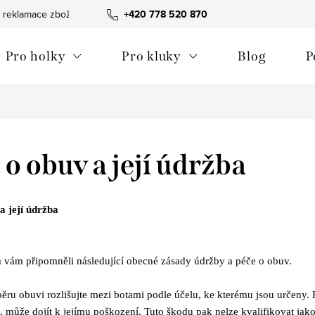
 reklamace zboží
Obchodní podmínky
+420 778 520 870
Reklamační pořádek
Pro holky
Pro kluky
Blog
P
 o obuv a její údržba
a její údržba
vám připomněli následující obecné zásady údržby a péče o obuv.
běru obuvi rozlišujte mezi botami podle účelu, ke kterému jsou určeny.
, může dojít k jejímu poškození. Tuto škodu pak nelze kvalifikovat jako