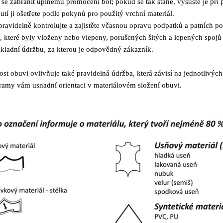
 se zabránit úplnému promočení bot; pokud se tak stane, vysušte je př
utí ji ošetřete podle pokynů pro použitý vrchní materiál.
ravidelně kontrolujte a zajistěte včasnou opravu podpatků a patních p
, které byly vloženy nebo vlepeny, porušených šitých a lepených spo
ákladní údržbu, za kterou je odpovědný zákazník.
ost obuvi ovlivňuje také pravidelná údržba, která závisí na jednotlivýc
ramy vám usnadní orientaci v materiálovém složení obuvi.