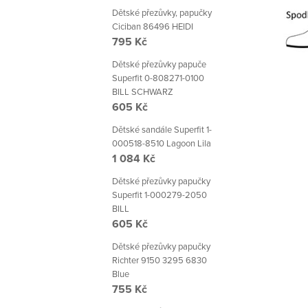
Dětské přezůvky, papučky
Ciciban 86496 HEIDI
795 Kč
Dětské přezůvky papuče
Superfit 0-808271-0100
BILL SCHWARZ
605 Kč
Dětské sandále Superfit 1-
000518-8510 Lagoon Lila
1 084 Kč
Dětské přezůvky papučky
Superfit 1-000279-2050
BILL
605 Kč
Dětské přezůvky papučky
Richter 9150 3295 6830
Blue
755 Kč