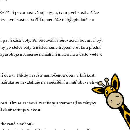
láštní pozornost věnujte typu, tvaru, velikosti a šířce
tvar, velikost nebo šířku, nemůže to být předmětem
i patní části boty. Při obouvání šněrovacích bot musí být
y po stélce boty a následnému třepení v oblasti přední
to způsobuje nadměrné namáhání materiálu a často vede k
čení obuvi. Nikdy nesušte namočenou obuv v blízkosti
. Záruka se nevztahuje na znečištění uvnitř obuvi vlivem
osti. Tím se zachová tvar boty a vyrovnají se záhyby
náků absorbuje vlhkost.
sorbované z nohou).