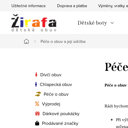
Přejít
Užitečné informace
Doprava a platba
Výměny, vratky a
na
obsah
Dětské boty
Péče o obuv a její údržba
Domů
P
Péče
o
Dívčí obuv
Chlapecká obuv
s
Péče o obuv 
Péče o obuv
t
Výprodej
r
Rádi bychom 
Dárkové poukázky
a
Při vý
Prodávané značky
určena