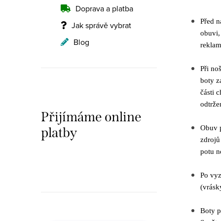
n
Doprava a platba
n
Před n
Jak správě vybrat
obuvi,
í
Blog
reklam
p
Při no
a
boty z
části 
n
odtrže
Přijímáme online
e
Obuv p
platby
l
zdrojů
potu n
Po vyz
(vrásk
Boty p