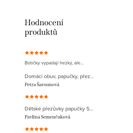
Hodnocení
produktů
Botičky vypadají hezký, ale...
Domácí obuv, papučky, přezůvky, plátěnky 032CA
Petra Šarounová
Dětské přezůvky papučky Superfit 1-000279-8090 BILL
Pavlína Semenčuková