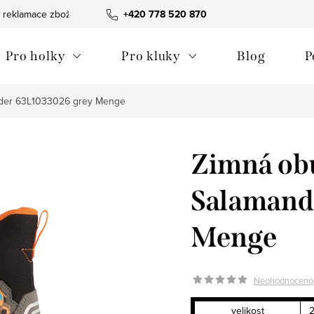
 reklamace zboží
Obchodní podmínky
+420 778 520 870
Reklamační pořádek
Pro holky
Pro kluky
Blog
P
nder 63L1033026 grey Menge
Zimná obu
Salamand
Menge
Neohodnoceno
velikost