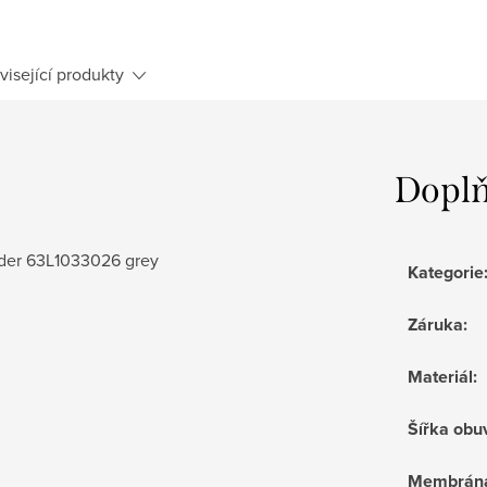
visející produkty
Doplň
nder 63L1033026 grey
Kategorie
Záruka
:
Materiál
:
Šířka obu
Membrán