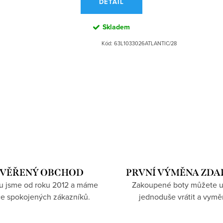
DETAIL
Skladem
Kód:
63L1033026ATLANTIC/28
VĚŘENÝ OBCHOD
PRVNÍ VÝMĚNA ZD
hu jsme od roku 2012 a máme
Zakoupené boty můžete u
íce spokojených zákazníků.
jednoduše vrátit a vymě