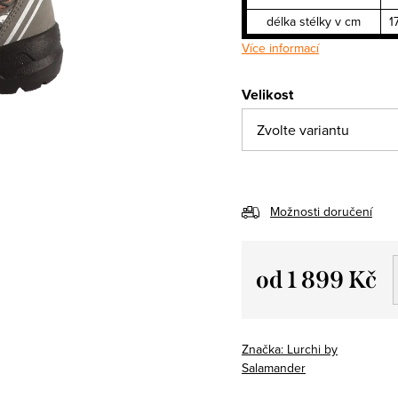
délka stélky v cm
1
Více informací
Velikost
Možnosti doručení
od
1 899 Kč
Měrná
cena:
Značka:
Lurchi by
Salamander