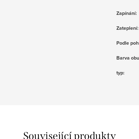
Zapínání
:
Zateplení
:
Podle poh
Barva obu
typ
:
Související produkty