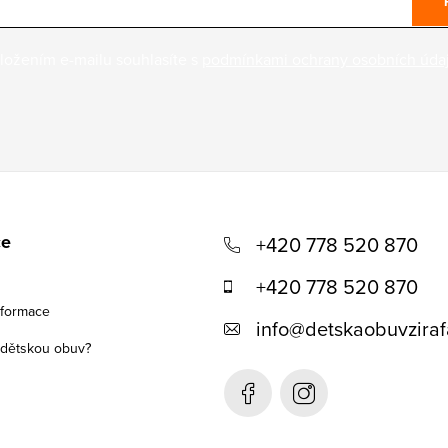
ložením e-mailu souhlasíte s
podmínkami ochrany osobních úda
ce
+420 778 520 870
+420 778 520 870
nformace
info
@
detskaobuvziraf
t dětskou obuv?