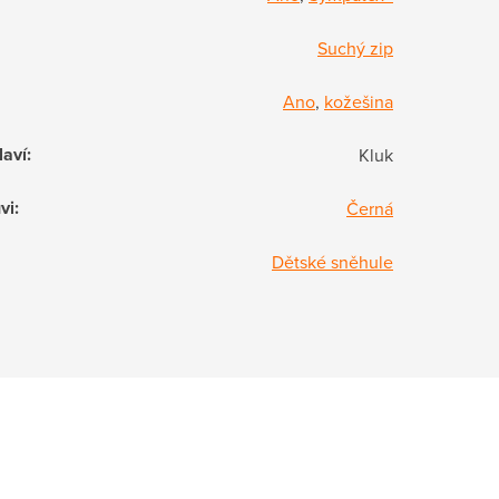
Suchý zip
Ano
,
kožešina
laví
:
Kluk
vi
:
Černá
Dětské sněhule