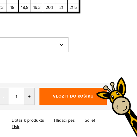
7,3
18
18,8
19,3
20,1
21
21,5
VLOŽIT DO KOŠÍKU
Dotaz k produktu
Hlídací pes
Sdílet
Tisk