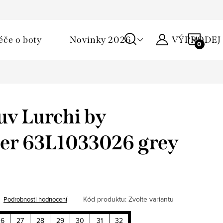
Podmínky ochrany osobních údajů
Žirafa klub
Kontakty
NÁKU
éče o boty
Novinky 2026
VÝPRODEJ
KOŠÍ
v Lurchi by
er 63L1033026 grey
Kód produktu:
Zvolte variantu
Podrobnosti hodnocení
26
27
28
29
30
31
32