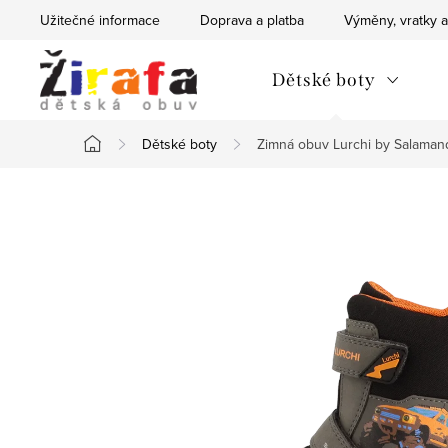
Přejít
Užitečné informace
Doprava a platba
Výměny, vratky a
na
obsah
Dětské boty
Dětské boty
Zimná obuv Lurchi by Salama
Domů