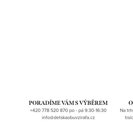
PORADÍME VÁM S VÝBĚREM
O
+420 778 520 870 po - pá 9:30-16:30
Na tr
info@detskaobuvzirafa.cz
tis