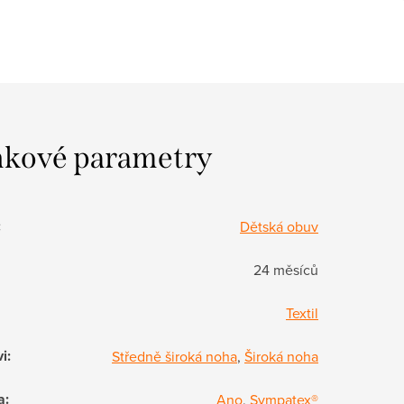
kové parametry
:
Dětská obuv
24 měsíců
Textil
vi
:
Středně široká noha
,
Široká noha
a
:
Ano
,
Sympatex®