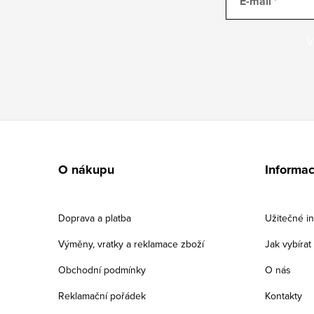
E-mail
V
Z
á
O nákupu
Informa
p
a
Doprava a platba
Užitečné i
t
Výměny, vratky a reklamace zboží
Jak vybíra
í
Obchodní podmínky
O nás
Reklamační pořádek
Kontakty