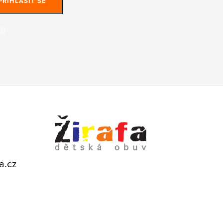
PŘIHLÁSIT SE
jů
a.cz